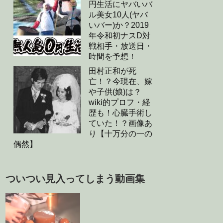
円生活にヤバいバ
ル美女10人(ヤバ
いバー)か？2019
年令和初ナスD対
戦相手・放送日・
時間を予想！
田村正和が死
亡！？今現在、嫁
や子供(娘)は？
wiki的プロフ・経
歴も！心臓手術し
ていた！？画像あ
り【十万分の一の
偶然】
ついつい見入ってしまう動画集