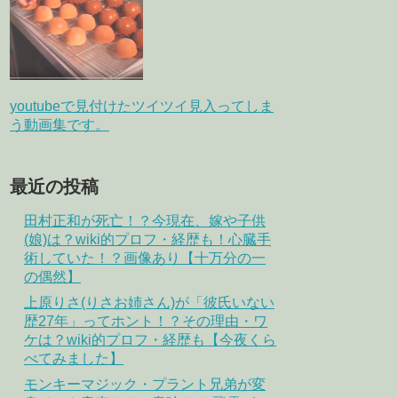
youtubeで見付けたツイツイ見入ってしま
う動画集です。
最近の投稿
田村正和が死亡！？今現在、嫁や子供
(娘)は？wiki的プロフ・経歴も！心臓手
術していた！？画像あり【十万分の一
の偶然】
上原りさ(りさお姉さん)が「彼氏いない
歴27年」ってホント！？その理由・ワ
ケは？wiki的プロフ・経歴も【今夜くら
べてみました】
モンキーマジック・プラント兄弟が変