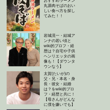
おすすめラーメン
丸源肉そばのおい
しい食べ方を探し
てみた！！
岩城滉一・結城ア
ンナの若い頃と
wiki的プロフ・経
歴は？自宅や子供
ヘンリエッタの画
像も！【ダウンタ
ウンなう】
太賀(たいが)の
父・兄・本名・身
長・彼女・結婚
は？をwiki的プロ
フ・経歴と共に！
【母さんがどんな
に僕を嫌いでも】