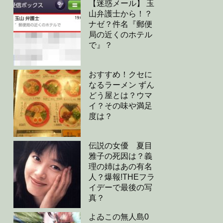
【迷惑メール】 玉
山弁護士から！？
ナゼ？件名『郵便
局の近くのホテル
で』？
おすすめ！クセに
なるラーメン ずん
どう屋とは？ウマ
イ？その味や満足
度は？
伝説の女優 夏目
雅子の死因は？義
理の姉はあの有名
人？爆報!THEフラ
イデーで最後の写
真？
よゐこの無人島0