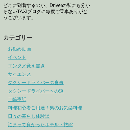
どこに到着するのか、Driverの私にも分か
らないTAXIブログに毎度ご乗車ありがと
うございます。
カテゴリー
お勧め動画
イベント
エンタメ覚え書き
サイエンス
タクシードライバーの食事
タクシードライバーへの道
二輪夜話
料理初心者ご用達！男のお気楽料理
日々の暮らし体験談
泊まって良かったホテル・旅館