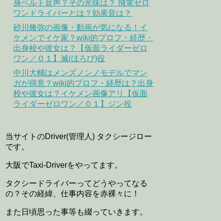
身ベルト音声？その意味は？ 飛電ゼロ
ワンドライバーとは？効果音は？
砂川脩弥の画像・動画が気になる！イ
ケメンでイケ家？wiki的プロフ・経歴・
出身校や彼女は？【仮面ライダーゼロ
ワン／０１】滅(ほろび)役
中川大輔はメンズノンノモデルでマン
ガが得意？wiki的プロフ・経歴は？出身
校や彼女は？イケメン画像アリ【仮面
ライダーゼロワン／０１】ジン役
当サイトのDriver(管理人) タクシージロー
です。
大阪でTaxi-Driverをやってます。
タクシードライバーってどうやってなる
の？その経緯、仕事内容を赤裸々に！
また日頃思った事等も綴っていきます。