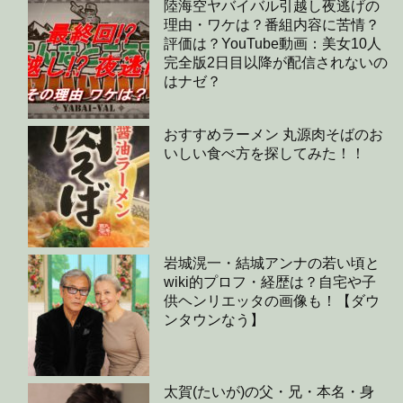
陸海空ヤバイバル引越し夜逃げの
理由・ワケは？番組内容に苦情？
評価は？YouTube動画：美女10人
完全版2日目以降が配信されないの
はナゼ？
おすすめラーメン 丸源肉そばのお
いしい食べ方を探してみた！！
岩城滉一・結城アンナの若い頃と
wiki的プロフ・経歴は？自宅や子
供ヘンリエッタの画像も！【ダウ
ンタウンなう】
太賀(たいが)の父・兄・本名・身