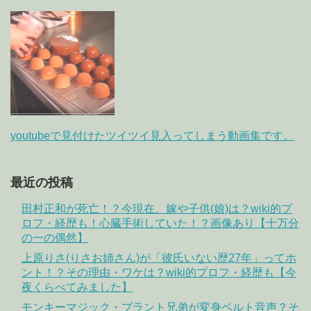
youtubeで見付けたツイツイ見入ってしまう動画集です。
最近の投稿
田村正和が死亡！？今現在、嫁や子供(娘)は？wiki的プ
ロフ・経歴も！心臓手術していた！？画像あり【十万分
の一の偶然】
上原りさ(りさお姉さん)が「彼氏いない歴27年」ってホ
ント！？その理由・ワケは？wiki的プロフ・経歴も【今
夜くらべてみました】
モンキーマジック・プラント兄弟が変身ベルト音声？そ