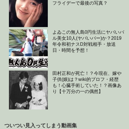
フライデーで最後の写真？
よゐこの無人島0円生活にヤバいバ
ル美女10人(ヤバいバー)か？2019
年令和初ナスD対戦相手・放送
日・時間を予想！
田村正和が死亡！？今現在、嫁や
子供(娘)は？wiki的プロフ・経歴
も！心臓手術していた！？画像あ
り【十万分の一の偶然】
ついつい見入ってしまう動画集