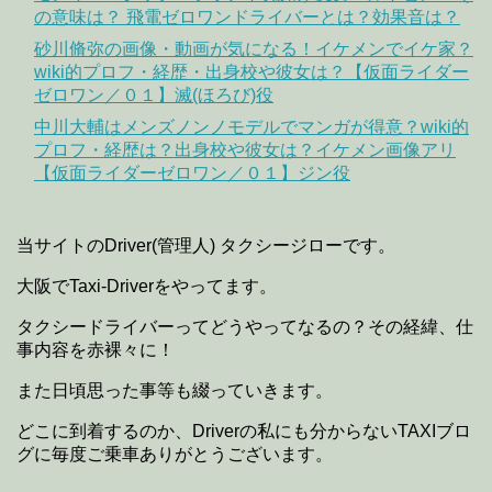
の意味は？ 飛電ゼロワンドライバーとは？効果音は？
砂川脩弥の画像・動画が気になる！イケメンでイケ家？
wiki的プロフ・経歴・出身校や彼女は？【仮面ライダー
ゼロワン／０１】滅(ほろび)役
中川大輔はメンズノンノモデルでマンガが得意？wiki的
プロフ・経歴は？出身校や彼女は？イケメン画像アリ
【仮面ライダーゼロワン／０１】ジン役
当サイトのDriver(管理人) タクシージローです。
大阪でTaxi-Driverをやってます。
タクシードライバーってどうやってなるの？その経緯、仕
事内容を赤裸々に！
また日頃思った事等も綴っていきます。
どこに到着するのか、Driverの私にも分からないTAXIブロ
グに毎度ご乗車ありがとうございます。