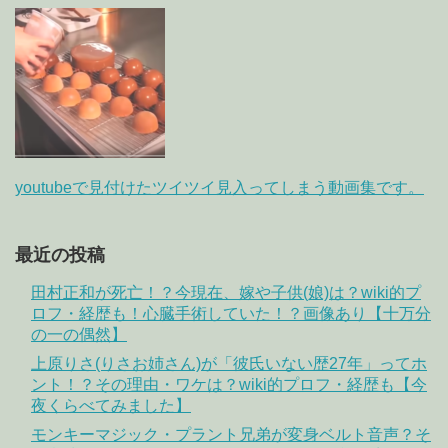
youtubeで見付けたツイツイ見入ってしまう動画集です。
最近の投稿
田村正和が死亡！？今現在、嫁や子供(娘)は？wiki的プ
ロフ・経歴も！心臓手術していた！？画像あり【十万分
の一の偶然】
上原りさ(りさお姉さん)が「彼氏いない歴27年」ってホ
ント！？その理由・ワケは？wiki的プロフ・経歴も【今
夜くらべてみました】
モンキーマジック・プラント兄弟が変身ベルト音声？そ