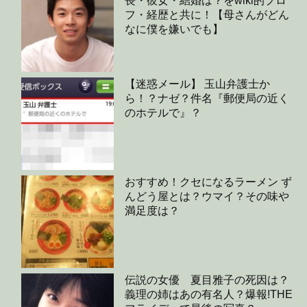
長・彼女・結婚は？をwiki的プロ
フ・経歴と共に！【母さんがどん
なに僕を嫌いでも】
【迷惑メール】 玉山弁護士か
ら！？ナゼ？件名『郵便局の近く
のホテルで』？
おすすめ！クセになるラーメン ず
んどう屋とは？ウマイ？その味や
満足度は？
伝説の女優 夏目雅子の死因は？
義理の姉はあの有名人？爆報!THE