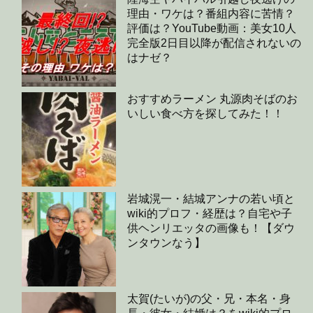
理由・ワケは？番組内容に苦情？
評価は？YouTube動画：美女10人
完全版2日目以降が配信されないの
はナゼ？
おすすめラーメン 丸源肉そばのお
いしい食べ方を探してみた！！
岩城滉一・結城アンナの若い頃と
wiki的プロフ・経歴は？自宅や子
供ヘンリエッタの画像も！【ダウ
ンタウンなう】
太賀(たいが)の父・兄・本名・身