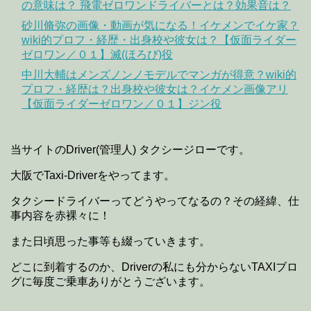
の意味は？ 飛電ゼロワンドライバーとは？効果音は？
砂川脩弥の画像・動画が気になる！イケメンでイケ家？
wiki的プロフ・経歴・出身校や彼女は？【仮面ライダー
ゼロワン／０１】滅(ほろび)役
中川大輔はメンズノンノモデルでマンガが得意？wiki的
プロフ・経歴は？出身校や彼女は？イケメン画像アリ
【仮面ライダーゼロワン／０１】ジン役
当サイトのDriver(管理人) タクシージローです。
大阪でTaxi-Driverをやってます。
タクシードライバーってどうやってなるの？その経緯、仕
事内容を赤裸々に！
また日頃思った事等も綴っていきます。
どこに到着するのか、Driverの私にも分からないTAXIブロ
グに毎度ご乗車ありがとうございます。