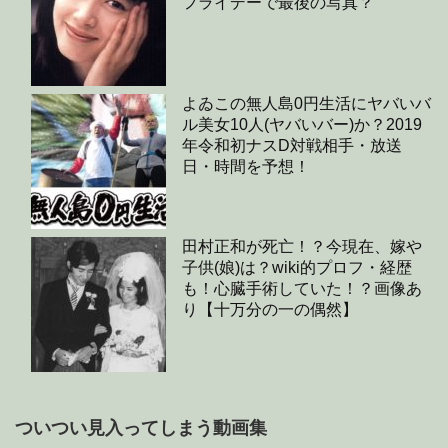
フライデーで最後の写真？
よゐこの無人島0円生活にヤバいバ
ル美女10人(ヤバいバー)か？2019
年令和初ナスD対戦相手・放送
日・時間を予想！
田村正和が死亡！？今現在、嫁や
子供(娘)は？wiki的プロフ・経歴
も！心臓手術していた！？画像あ
り【十万分の一の偶然】
ついつい見入ってしまう動画集