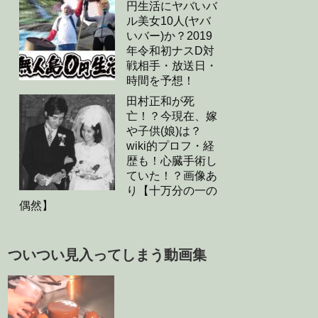
円生活にヤバいバ
ル美女10人(ヤバ
いバー)か？2019
年令和初ナスD対
戦相手・放送日・
時間を予想！
田村正和が死
亡！？今現在、嫁
や子供(娘)は？
wiki的プロフ・経
歴も！心臓手術し
ていた！？画像あ
り【十万分の一の
偶然】
ついつい見入ってしまう動画集