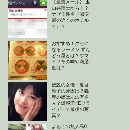
【迷惑メール】 玉
山弁護士から！？
ナゼ？件名『郵便
局の近くのホテル
で』？
おすすめ！クセに
なるラーメン ずん
どう屋とは？ウマ
イ？その味や満足
度は？
伝説の女優 夏目
雅子の死因は？義
理の姉はあの有名
人？爆報!THEフラ
イデーで最後の写
真？
よゐこの無人島0