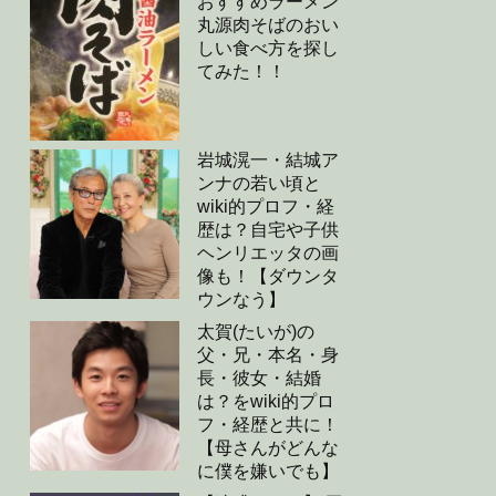
おすすめラーメン
丸源肉そばのおい
しい食べ方を探し
てみた！！
岩城滉一・結城ア
ンナの若い頃と
wiki的プロフ・経
歴は？自宅や子供
ヘンリエッタの画
像も！【ダウンタ
ウンなう】
太賀(たいが)の
父・兄・本名・身
長・彼女・結婚
は？をwiki的プロ
フ・経歴と共に！
【母さんがどんな
に僕を嫌いでも】