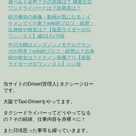
身ベルト音声？その意味は？ 飛電ゼロ
ワンドライバーとは？効果音は？
砂川脩弥の画像・動画が気になる！イ
ケメンでイケ家？wiki的プロフ・経歴・
出身校や彼女は？【仮面ライダーゼロ
ワン／０１】滅(ほろび)役
中川大輔はメンズノンノモデルでマン
ガが得意？wiki的プロフ・経歴は？出身
校や彼女は？イケメン画像アリ【仮面
ライダーゼロワン／０１】ジン役
当サイトのDriver(管理人) タクシージロー
です。
大阪でTaxi-Driverをやってます。
タクシードライバーってどうやってなる
の？その経緯、仕事内容を赤裸々に！
また日頃思った事等も綴っていきます。