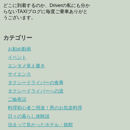
どこに到着するのか、Driverの私にも分か
らないTAXIブログに毎度ご乗車ありがと
うございます。
カテゴリー
お勧め動画
イベント
エンタメ覚え書き
サイエンス
タクシードライバーの食事
タクシードライバーへの道
二輪夜話
料理初心者ご用達！男のお気楽料理
日々の暮らし体験談
泊まって良かったホテル・旅館