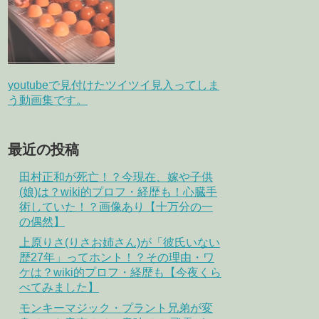
youtubeで見付けたツイツイ見入ってしま
う動画集です。
最近の投稿
田村正和が死亡！？今現在、嫁や子供
(娘)は？wiki的プロフ・経歴も！心臓手
術していた！？画像あり【十万分の一
の偶然】
上原りさ(りさお姉さん)が「彼氏いない
歴27年」ってホント！？その理由・ワ
ケは？wiki的プロフ・経歴も【今夜くら
べてみました】
モンキーマジック・プラント兄弟が変