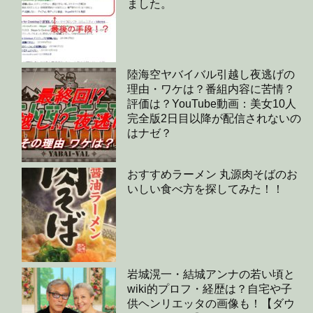
ました。
陸海空ヤバイバル引越し夜逃げの
理由・ワケは？番組内容に苦情？
評価は？YouTube動画：美女10人
完全版2日目以降が配信されないの
はナゼ？
おすすめラーメン 丸源肉そばのお
いしい食べ方を探してみた！！
岩城滉一・結城アンナの若い頃と
wiki的プロフ・経歴は？自宅や子
供ヘンリエッタの画像も！【ダウ