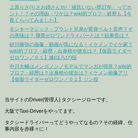
上原りさ(りさお姉さん)が「彼氏いない歴27年」ってホ
ント！？その理由・ワケは？wiki的プロフ・経歴も【今
夜くらべてみました】
モンキーマジック・プラント兄弟が変身ベルト音声？そ
の意味は？ 飛電ゼロワンドライバーとは？効果音は？
砂川脩弥の画像・動画が気になる！イケメンでイケ家？
wiki的プロフ・経歴・出身校や彼女は？【仮面ライダー
ゼロワン／０１】滅(ほろび)役
中川大輔はメンズノンノモデルでマンガが得意？wiki的
プロフ・経歴は？出身校や彼女は？イケメン画像アリ
【仮面ライダーゼロワン／０１】ジン役
当サイトのDriver(管理人) タクシージローです。
大阪でTaxi-Driverをやってます。
タクシードライバーってどうやってなるの？その経緯、仕
事内容を赤裸々に！