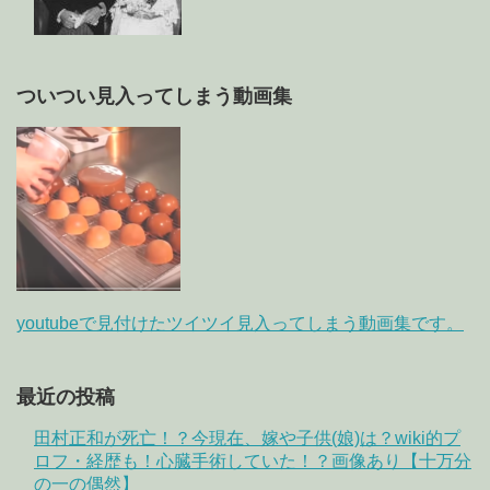
ついつい見入ってしまう動画集
youtubeで見付けたツイツイ見入ってしまう動画集です。
最近の投稿
田村正和が死亡！？今現在、嫁や子供(娘)は？wiki的プ
ロフ・経歴も！心臓手術していた！？画像あり【十万分
の一の偶然】