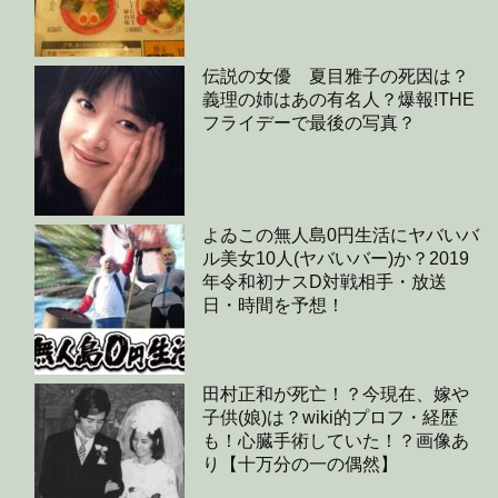
伝説の女優 夏目雅子の死因は？
義理の姉はあの有名人？爆報!THE
フライデーで最後の写真？
よゐこの無人島0円生活にヤバいバ
ル美女10人(ヤバいバー)か？2019
年令和初ナスD対戦相手・放送
日・時間を予想！
田村正和が死亡！？今現在、嫁や
子供(娘)は？wiki的プロフ・経歴
も！心臓手術していた！？画像あ
り【十万分の一の偶然】