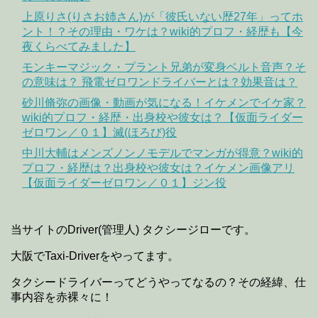
上原りさ(りさお姉さん)が「彼氏いない歴27年」ってホ
ント！？その理由・ワケは？wiki的プロフ・経歴も【今
夜くらべてみました】
モンキーマジック・プラント兄弟が変身ベルト音声？そ
の意味は？ 飛電ゼロワンドライバーとは？効果音は？
砂川脩弥の画像・動画が気になる！イケメンでイケ家？
wiki的プロフ・経歴・出身校や彼女は？【仮面ライダー
ゼロワン／０１】滅(ほろび)役
中川大輔はメンズノンノモデルでマンガが得意？wiki的
プロフ・経歴は？出身校や彼女は？イケメン画像アリ
【仮面ライダーゼロワン／０１】ジン役
当サイトのDriver(管理人) タクシージローです。
大阪でTaxi-Driverをやってます。
タクシードライバーってどうやってなるの？その経緯、仕
事内容を赤裸々に！