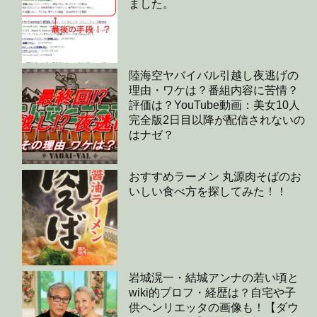
ました。
陸海空ヤバイバル引越し夜逃げの
理由・ワケは？番組内容に苦情？
評価は？YouTube動画：美女10人
完全版2日目以降が配信されないの
はナゼ？
おすすめラーメン 丸源肉そばのお
いしい食べ方を探してみた！！
岩城滉一・結城アンナの若い頃と
wiki的プロフ・経歴は？自宅や子
供ヘンリエッタの画像も！【ダウ