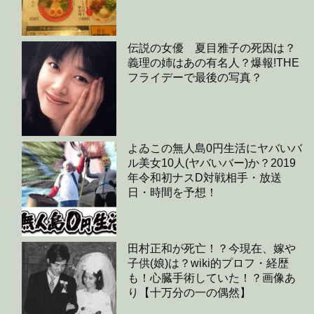
伝説の女優 夏目雅子の死因は？
義理の姉はあの有名人？爆報!THE
フライデーで最後の写真？
よゐこの無人島0円生活にヤバいバ
ル美女10人(ヤバいバー)か？2019
年令和初ナスD対戦相手・放送
日・時間を予想！
田村正和が死亡！？今現在、嫁や
子供(娘)は？wiki的プロフ・経歴
も！心臓手術していた！？画像あ
り【十万分の一の偶然】