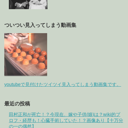
ついつい見入ってしまう動画集
youtubeで見付けたツイツイ見入ってしまう動画集です。
最近の投稿
田村正和が死亡！？今現在、嫁や子供(娘)は？wiki的プ
ロフ・経歴も！心臓手術していた！？画像あり【十万分
の一の偶然】