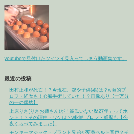
youtubeで見付けたツイツイ見入ってしまう動画集です。
最近の投稿
田村正和が死亡！？今現在、嫁や子供(娘)は？wiki的プ
ロフ・経歴も！心臓手術していた！？画像あり【十万分
の一の偶然】
上原りさ(りさお姉さん)が「彼氏いない歴27年」ってホ
ント！？その理由・ワケは？wiki的プロフ・経歴も【今
夜くらべてみました】
モンキーマジック・プラント兄弟が変身ベルト音声？そ