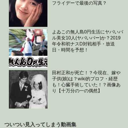
フライデーで最後の写真？
よゐこの無人島0円生活にヤバいバ
ル美女10人(ヤバいバー)か？2019
年令和初ナスD対戦相手・放送
日・時間を予想！
田村正和が死亡！？今現在、嫁や
子供(娘)は？wiki的プロフ・経歴
も！心臓手術していた！？画像あ
り【十万分の一の偶然】
ついつい見入ってしまう動画集