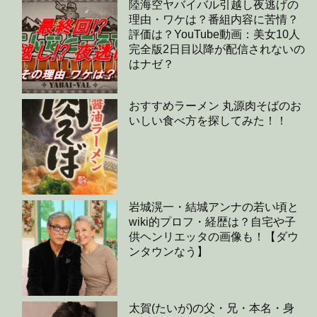
陸海空ヤバイバル引越し夜逃げの
理由・ワケは？番組内容に苦情？
評価は？YouTube動画：美女10人
完全版2日目以降が配信されないの
はナゼ？
おすすめラーメン 丸源肉そばのお
いしい食べ方を探してみた！！
岩城滉一・結城アンナの若い頃と
wiki的プロフ・経歴は？自宅や子
供ヘンリエッタの画像も！【ダウ
ンタウンなう】
太賀(たいが)の父・兄・本名・身