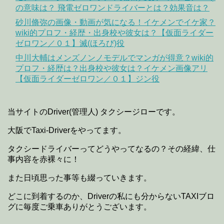
の意味は？ 飛電ゼロワンドライバーとは？効果音は？
砂川脩弥の画像・動画が気になる！イケメンでイケ家？
wiki的プロフ・経歴・出身校や彼女は？【仮面ライダー
ゼロワン／０１】滅(ほろび)役
中川大輔はメンズノンノモデルでマンガが得意？wiki的
プロフ・経歴は？出身校や彼女は？イケメン画像アリ
【仮面ライダーゼロワン／０１】ジン役
当サイトのDriver(管理人) タクシージローです。
大阪でTaxi-Driverをやってます。
タクシードライバーってどうやってなるの？その経緯、仕
事内容を赤裸々に！
また日頃思った事等も綴っていきます。
どこに到着するのか、Driverの私にも分からないTAXIブロ
グに毎度ご乗車ありがとうございます。