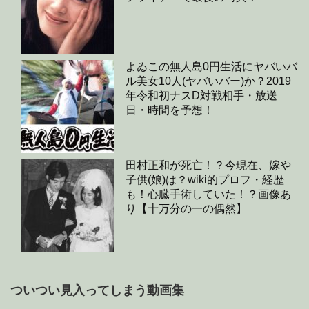
よゐこの無人島0円生活にヤバいバ
ル美女10人(ヤバいバー)か？2019
年令和初ナスD対戦相手・放送
日・時間を予想！
田村正和が死亡！？今現在、嫁や
子供(娘)は？wiki的プロフ・経歴
も！心臓手術していた！？画像あ
り【十万分の一の偶然】
ついつい見入ってしまう動画集