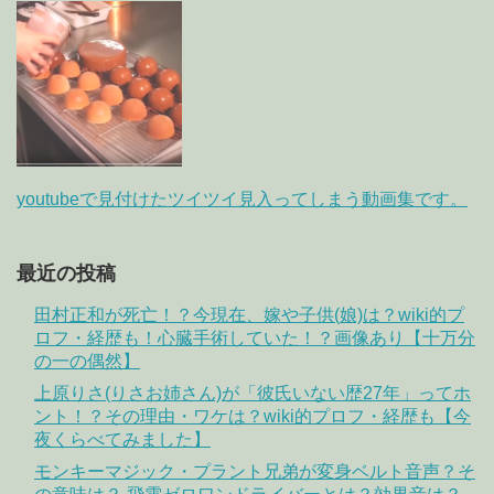
youtubeで見付けたツイツイ見入ってしまう動画集です。
最近の投稿
田村正和が死亡！？今現在、嫁や子供(娘)は？wiki的プ
ロフ・経歴も！心臓手術していた！？画像あり【十万分
の一の偶然】
上原りさ(りさお姉さん)が「彼氏いない歴27年」ってホ
ント！？その理由・ワケは？wiki的プロフ・経歴も【今
夜くらべてみました】
モンキーマジック・プラント兄弟が変身ベルト音声？そ