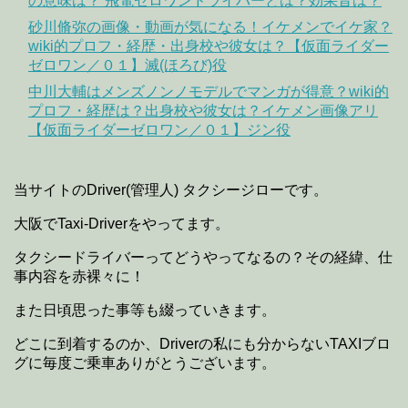
の意味は？ 飛電ゼロワンドライバーとは？効果音は？
砂川脩弥の画像・動画が気になる！イケメンでイケ家？
wiki的プロフ・経歴・出身校や彼女は？【仮面ライダー
ゼロワン／０１】滅(ほろび)役
中川大輔はメンズノンノモデルでマンガが得意？wiki的
プロフ・経歴は？出身校や彼女は？イケメン画像アリ
【仮面ライダーゼロワン／０１】ジン役
当サイトのDriver(管理人) タクシージローです。
大阪でTaxi-Driverをやってます。
タクシードライバーってどうやってなるの？その経緯、仕
事内容を赤裸々に！
また日頃思った事等も綴っていきます。
どこに到着するのか、Driverの私にも分からないTAXIブロ
グに毎度ご乗車ありがとうございます。