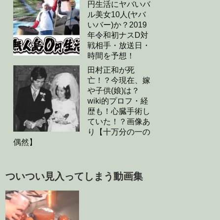
円生活にヤバいバ
ル美女10人(ヤバ
いバー)か？2019
年令和初ナスD対
戦相手・放送日・
時間を予想！
田村正和が死
亡！？今現在、嫁
や子供(娘)は？
wiki的プロフ・経
歴も！心臓手術し
ていた！？画像あ
り【十万分の一の
偶然】
ついつい見入ってしまう動画集