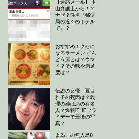
【迷惑メール】 玉
山弁護士から！？
ナゼ？件名『郵便
局の近くのホテル
で』？
おすすめ！クセに
なるラーメン ずん
どう屋とは？ウマ
イ？その味や満足
度は？
伝説の女優 夏目
雅子の死因は？義
理の姉はあの有名
人？爆報!THEフラ
イデーで最後の写
真？
よゐこの無人島0