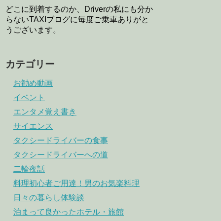
どこに到着するのか、Driverの私にも分か
らないTAXIブログに毎度ご乗車ありがと
うございます。
カテゴリー
お勧め動画
イベント
エンタメ覚え書き
サイエンス
タクシードライバーの食事
タクシードライバーへの道
二輪夜話
料理初心者ご用達！男のお気楽料理
日々の暮らし体験談
泊まって良かったホテル・旅館