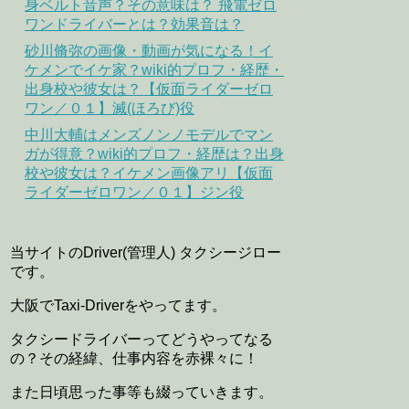
身ベルト音声？その意味は？ 飛電ゼロ
ワンドライバーとは？効果音は？
砂川脩弥の画像・動画が気になる！イ
ケメンでイケ家？wiki的プロフ・経歴・
出身校や彼女は？【仮面ライダーゼロ
ワン／０１】滅(ほろび)役
中川大輔はメンズノンノモデルでマン
ガが得意？wiki的プロフ・経歴は？出身
校や彼女は？イケメン画像アリ【仮面
ライダーゼロワン／０１】ジン役
当サイトのDriver(管理人) タクシージロー
です。
大阪でTaxi-Driverをやってます。
タクシードライバーってどうやってなる
の？その経緯、仕事内容を赤裸々に！
また日頃思った事等も綴っていきます。