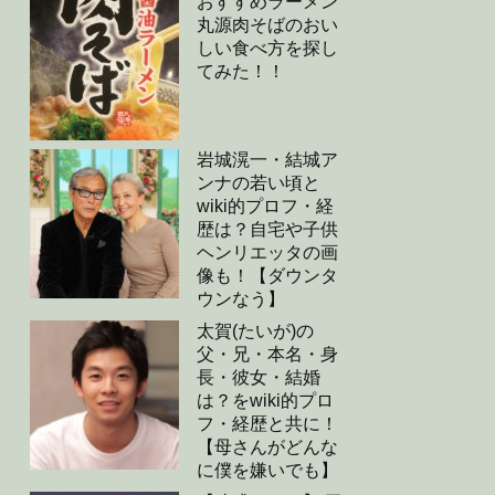
おすすめラーメン
丸源肉そばのおい
しい食べ方を探し
てみた！！
岩城滉一・結城ア
ンナの若い頃と
wiki的プロフ・経
歴は？自宅や子供
ヘンリエッタの画
像も！【ダウンタ
ウンなう】
太賀(たいが)の
父・兄・本名・身
長・彼女・結婚
は？をwiki的プロ
フ・経歴と共に！
【母さんがどんな
に僕を嫌いでも】