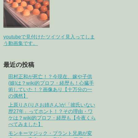
youtubeで見付けたツイツイ見入ってしま
う動画集です。
最近の投稿
田村正和が死亡！？今現在、嫁や子供
(娘)は？wiki的プロフ・経歴も！心臓手
術していた！？画像あり【十万分の一
の偶然】
上原りさ(りさお姉さん)が「彼氏いない
歴27年」ってホント！？その理由・ワ
ケは？wiki的プロフ・経歴も【今夜くら
べてみました】
モンキーマジック・プラント兄弟が変