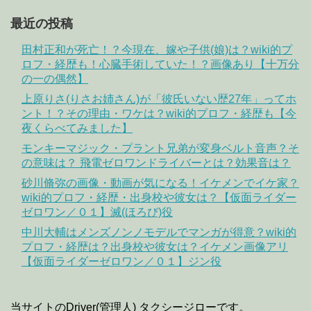
最近の投稿
田村正和が死亡！？今現在、嫁や子供(娘)は？wiki的プ
ロフ・経歴も！心臓手術していた！？画像あり【十万分
の一の偶然】
上原りさ(りさお姉さん)が「彼氏いない歴27年」ってホ
ント！？その理由・ワケは？wiki的プロフ・経歴も【今
夜くらべてみました】
モンキーマジック・プラント兄弟が変身ベルト音声？そ
の意味は？ 飛電ゼロワンドライバーとは？効果音は？
砂川脩弥の画像・動画が気になる！イケメンでイケ家？
wiki的プロフ・経歴・出身校や彼女は？【仮面ライダー
ゼロワン／０１】滅(ほろび)役
中川大輔はメンズノンノモデルでマンガが得意？wiki的
プロフ・経歴は？出身校や彼女は？イケメン画像アリ
【仮面ライダーゼロワン／０１】ジン役
当サイトのDriver(管理人) タクシージローです。