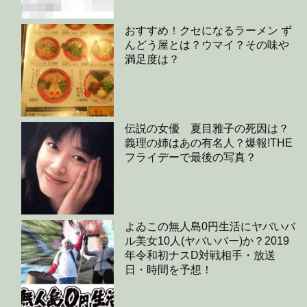
おすすめ！クセになるラーメン ず
んどう屋とは？ウマイ？その味や
満足度は？
伝説の女優 夏目雅子の死因は？
義理の姉はあの有名人？爆報!THE
フライデーで最後の写真？
よゐこの無人島0円生活にヤバいバ
ル美女10人(ヤバいバー)か？2019
年令和初ナスD対戦相手・放送
日・時間を予想！