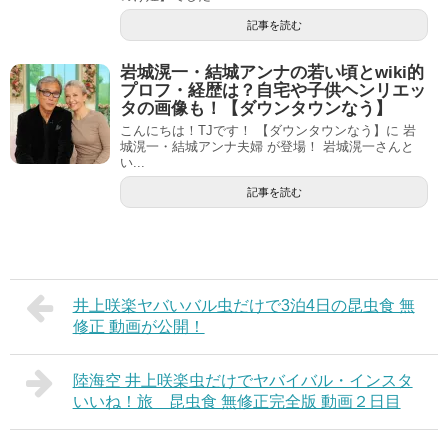
記事を読む
岩城滉一・結城アンナの若い頃とwiki的
プロフ・経歴は？自宅や子供ヘンリエッ
タの画像も！【ダウンタウンなう】
こんにちは！TJです！ 【ダウンタウンなう】に 岩
城滉一・結城アンナ夫婦 が登場！ 岩城滉一さんと
い...
記事を読む
井上咲楽ヤバいバル虫だけで3泊4日の昆虫食 無
修正 動画が公開！
陸海空 井上咲楽虫だけでヤバイバル・インスタ
いいね！旅 昆虫食 無修正完全版 動画２日目