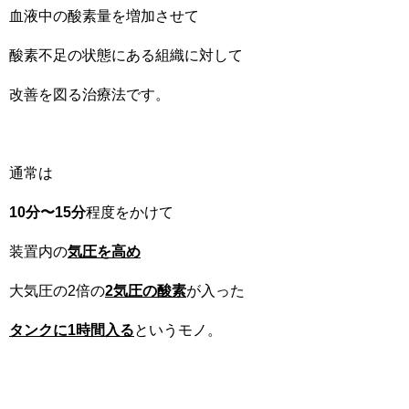
血液中の酸素量を増加させて
酸素不足の状態にある組織に対して
改善を図る治療法です。
通常は
10分〜15分
程度をかけて
装置内の
気圧を高め
大気圧の2倍の
2気圧の酸素
が入った
タンクに1時間入る
というモノ。