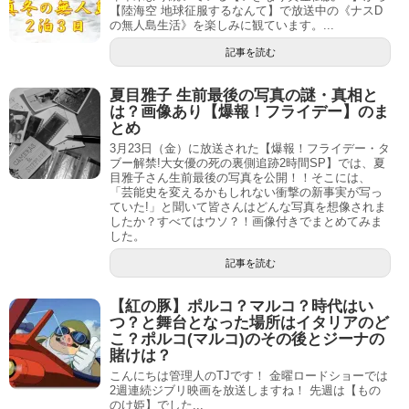
【陸海空 地球征服するなんて】で放送中の《ナスD
の無人島生活》を楽しみに観ています。...
記事を読む
夏目雅子 生前最後の写真の謎・真相と
は？画像あり【爆報！フライデー】のま
とめ
3月23日（金）に放送された【爆報！フライデー・タ
ブー解禁!大女優の死の裏側追跡2時間SP】では、夏
目雅子さん生前最後の写真を公開！！そこには、
「芸能史を変えるかもしれない衝撃の新事実が写っ
ていた!」と聞いて皆さんはどんな写真を想像されま
したか？すべてはウソ？！画像付きでまとめてみま
した。
記事を読む
【紅の豚】ポルコ？マルコ？時代はい
つ？と舞台となった場所はイタリアのど
こ？ポルコ(マルコ)のその後とジーナの
賭けは？
こんにちは管理人のTJです！ 金曜ロードショーでは
2週連続ジブリ映画を放送しますね！ 先週は【もの
のけ姫】でした...