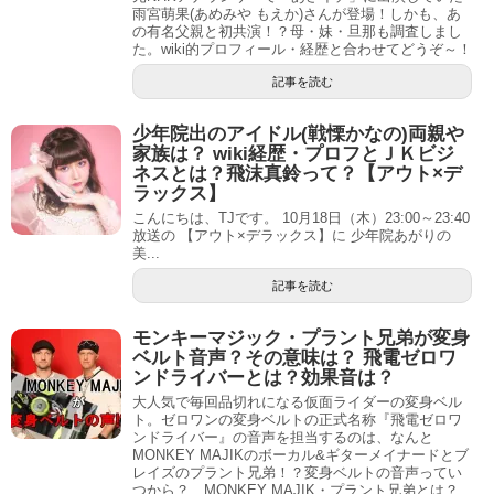
雨宮萌果(あめみや もえか)さんが登場！しかも、あ
の有名父親と初共演！？母・妹・旦那も調査しまし
た。wiki的プロフィール・経歴と合わせてどうぞ～！
記事を読む
少年院出のアイドル(戦慄かなの)両親や
家族は？ wiki経歴・プロフとＪＫビジ
ネスとは？飛沫真鈴って？【アウト×デ
ラックス】
こんにちは、TJです。 10月18日（木）23:00～23:40
放送の 【アウト×デラックス】に 少年院あがりの
美...
記事を読む
モンキーマジック・プラント兄弟が変身
ベルト音声？その意味は？ 飛電ゼロワ
ンドライバーとは？効果音は？
大人気で毎回品切れになる仮面ライダーの変身ベル
ト。ゼロワンの変身ベルトの正式名称『飛電ゼロワ
ンドライバー』の音声を担当するのは、なんと
MONKEY MAJIKのボーカル&ギターメイナードとブ
レイズのプラント兄弟！？変身ベルトの音声ってい
つから？ MONKEY MAJIK・プラント兄弟とは？