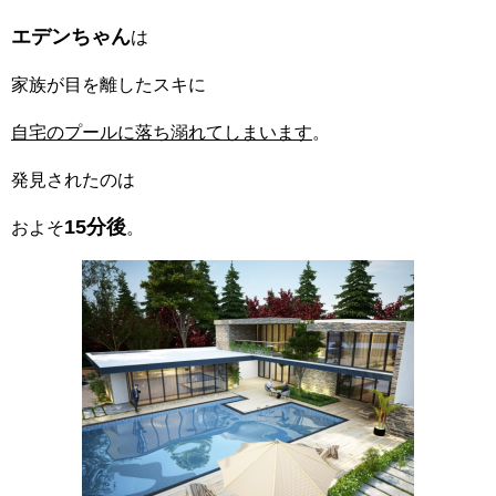
エデンちゃん
は
家族が目を離したスキに
自宅のプールに落ち溺れてしまいます
。
発見されたのは
15分後
およそ
。