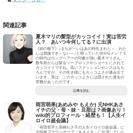
関連記事
夏木マリの髪型がカッコイイ！実は苦労
人？ あいつ今何してる？に出演
《絹の靴下》♪まちが～いはあの時生まれた～ わた
しは我慢でき～ない～♪と唄っていた頃やGメン‘７５
の時代はロングヘアーの印象が強い夏木マリさん。
数年前からは髪をツーブロックやショートにされて
カッコイイですね。高いファッションセンスはもち
ろんですが、その生き様にもカッコよさが滲み出て
います。実は、このカッコよさには隠された過去の
苦難があったのです。
記事を読む
雨宮萌果(あめみや もえか) 元NHKあさ
イチの父・母・妹・旦那は？画像あり！
wiki的プロフィール・経歴も！【人生イ
ロイロ超会議】
「有田哲平と高嶋ちさ子の人生イロイロ超会議」に
元NHKアナウンサーで「あさイチ」に出演していた