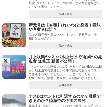
飛電ゼロワンドライバーの音声・効果音と意味は？
について調査しました。
記事を読む
新元号は【令和】(れいわ)と発表！意味
や考案者は誰？
先ほど新元号が発表となりました！新元号は【令
和】(れいわ)です。
記事を読む
井上咲楽ヤバいバル虫だけで3泊4日の昆
虫食 無修正 動画が公開！
ヤバいバル井上咲楽の虫だけを食べて3泊4日の旅1日
目。地上波での放送という事で肝心の虫はイラスト
で修正されていました。・・と思っていたら
YouTubeで「無修正完全版」が配信になりました！
記事を読む
ナスDはホントに引退するのか？引退で
きるのか？陸海空の今後の展開
昨年末より続いている【いきなり黄金伝説SP】から