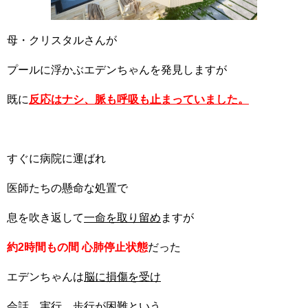
母・クリスタルさんが
プールに浮かぶエデンちゃんを発見しますが
既に
反応はナシ、脈も呼吸も止まっていました。
すぐに病院に運ばれ
医師たちの懸命な処置で
息を吹き返して
一命を取り留め
ますが
約2時間もの間 心肺停止状態
だった
エデンちゃんは
脳に損傷を受け
会話、実行、歩行が困難という