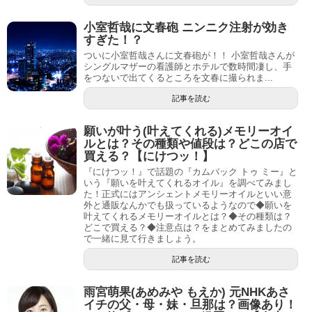
小室哲哉に文春砲 ニンニク注射が効き
すぎた！？
ついに小室哲哉さんに文春砲が！！ 小室哲哉さんが
シングルマザーの看護師とホテルで数時間凄し、手
をつないで出てくるところを文春に撮られま...
記事を読む
願いが叶う(叶えてくれる)メモリーオイ
ルとは？その種類や値段は？どこの店で
買える？【にけつッ！】
『にけつッ！』で話題の『カムバック トゥ ミー』と
いう『願いを叶えてくれるオイル』を調べてみまし
た！正式にはアンシェントメモリーオイルといい意
外と通販なんかでも扱っているようなので◆願いを
叶えてくれるメモリーオイルとは？◆その種類は？
どこで買える？◆注意点は？をまとめてみましたの
で一緒に見て行きましょう。
記事を読む
雨宮萌果(あめみや もえか) 元NHKあさ
イチの父・母・妹・旦那は？画像あり！