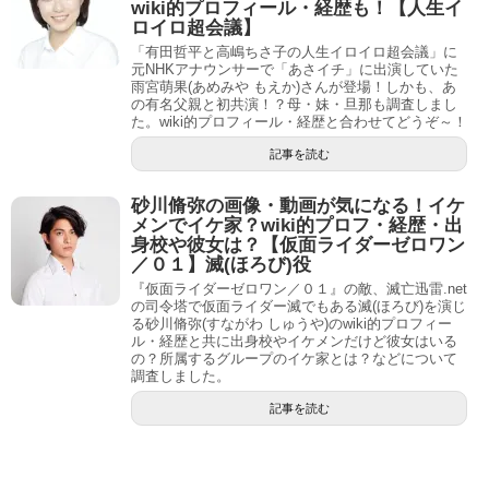
wiki的プロフィール・経歴も！【人生イ
ロイロ超会議】
「有田哲平と高嶋ちさ子の人生イロイロ超会議」に
元NHKアナウンサーで「あさイチ」に出演していた
雨宮萌果(あめみや もえか)さんが登場！しかも、あ
の有名父親と初共演！？母・妹・旦那も調査しまし
た。wiki的プロフィール・経歴と合わせてどうぞ～！
記事を読む
砂川脩弥の画像・動画が気になる！イケ
メンでイケ家？wiki的プロフ・経歴・出
身校や彼女は？【仮面ライダーゼロワン
／０１】滅(ほろび)役
『仮面ライダーゼロワン／０１』の敵、滅亡迅雷.net
の司令塔で仮面ライダー滅でもある滅(ほろび)を演じ
る砂川脩弥(すながわ しゅうや)のwiki的プロフィー
ル・経歴と共に出身校やイケメンだけど彼女はいる
の？所属するグループのイケ家とは？などについて
調査しました。
記事を読む