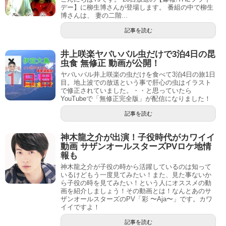
デー】に柳生博さんが登場します。 番組の中で柳生
博さんは、 妻の二階...
記事を読む
井上咲楽ヤバいバル虫だけで3泊4日の昆
虫食 無修正 動画が公開！
ヤバいバル井上咲楽の虫だけを食べて3泊4日の旅1日
目。地上波での放送という事で肝心の虫はイラスト
で修正されていました。・・と思っていたら
YouTubeで「無修正完全版」が配信になりました！
記事を読む
神木龍之介が出演！子役時代がカワイイ
動画 サザンオールスターズPVロケ地情
報も
神木龍之介が子役の時から活躍しているのは知って
いるけどもう一度見てみたい！また、見た事ないか
ら子役の時を見てみたい！という人にオススメの動
画を紹介しましょう！その動画とは！なんとあのサ
ザンオールスターズのPV「彩 〜Aja〜」です。カワ
イイですよ！
記事を読む