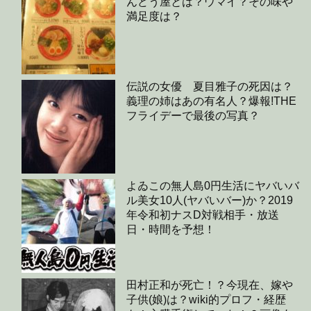
んどう屋とは？ウマイ？その味や
満足度は？
伝説の女優 夏目雅子の死因は？
義理の姉はあの有名人？爆報!THE
フライデーで最後の写真？
よゐこの無人島0円生活にヤバいバ
ル美女10人(ヤバいバー)か？2019
年令和初ナスD対戦相手・放送
日・時間を予想！
田村正和が死亡！？今現在、嫁や
子供(娘)は？wiki的プロフ・経歴