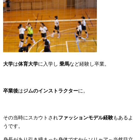
大学
は
体育大学
に入学し
乗馬
など経験し卒業。
卒業後
は
ジムのインストラクター
に。
その当時にスカウトされ
ファッションモデル経験
もあるよ
うです。
身長があり引き締まった身体ですからソリャア～当然目立