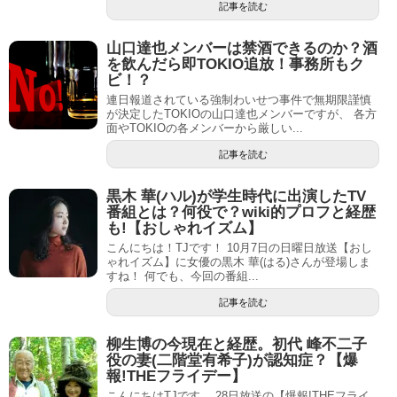
記事を読む
山口達也メンバーは禁酒できるのか？酒
を飲んだら即TOKIO追放！事務所もク
ビ！？
連日報道されている強制わいせつ事件で無期限謹慎
が決定したTOKIOの山口達也メンバーですが、 各方
面やTOKIOの各メンバーから厳しい...
記事を読む
黒木 華(ハル)が学生時代に出演したTV
番組とは？何役で？wiki的プロフと経歴
も!【おしゃれイズム】
こんにちは！TJです！ 10月7日の日曜日放送【おし
ゃれイズム】に女優の黒木 華(はる)さんが登場しま
すね！ 何でも、今回の番組...
記事を読む
柳生博の今現在と経歴。初代 峰不二子
役の妻(二階堂有希子)が認知症？【爆
報!THEフライデー】
こんにちはTJです。 28日放送の【爆報!THEフライ