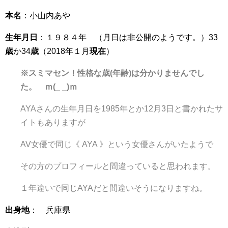
本名
：小山内あや
生年月日
：１９８４年 （月日は非公開のようです。）33
歳
か34
歳
（2018年１月
現在
）
※スミマセン！性格な歳(年齢)は分かりませんでし
た。 ｍ(_ _)ｍ
AYAさんの生年月日を1985年とか12月3日と書かれたサ
イトもありますが
AV女優で同じ《 AYA 》という女優さんがいたようで
その方のプロフィールと間違っていると思われます。
１年違いで同じAYAだと間違いそうになりますね。
出身地
： 兵庫県