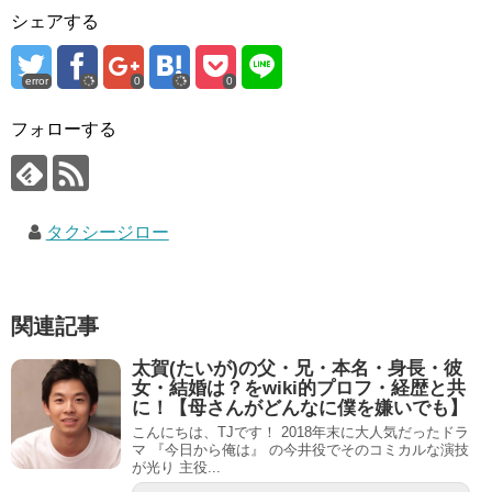
シェアする
error
0
0
フォローする
タクシージロー
関連記事
太賀(たいが)の父・兄・本名・身長・彼
女・結婚は？をwiki的プロフ・経歴と共
に！【母さんがどんなに僕を嫌いでも】
こんにちは、TJです！ 2018年末に大人気だったドラ
マ 『今日から俺は』 の今井役でそのコミカルな演技
が光り 主役...