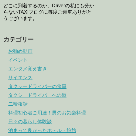
どこに到着するのか、Driverの私にも分か
らないTAXIブログに毎度ご乗車ありがと
うございます。
カテゴリー
お勧め動画
イベント
エンタメ覚え書き
サイエンス
タクシードライバーの食事
タクシードライバーへの道
二輪夜話
料理初心者ご用達！男のお気楽料理
日々の暮らし体験談
泊まって良かったホテル・旅館