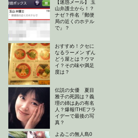
【迷惑メール】 玉
山弁護士から！？
ナゼ？件名『郵便
局の近くのホテル
で』？
おすすめ！クセに
なるラーメン ずん
どう屋とは？ウマ
イ？その味や満足
度は？
伝説の女優 夏目
雅子の死因は？義
理の姉はあの有名
人？爆報!THEフラ
イデーで最後の写
真？
よゐこの無人島0