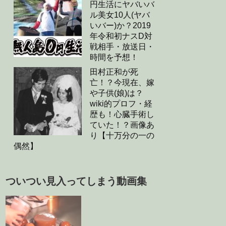
円生活にヤバいバ
ル美女10人(ヤバ
いバー)か？2019
年令和初ナスD対
戦相手・放送日・
時間を予想！
田村正和が死
亡！？今現在、嫁
や子供(娘)は？
wiki的プロフ・経
歴も！心臓手術し
ていた！？画像あ
り【十万分の一の
偶然】
ついつい見入ってしまう動画集