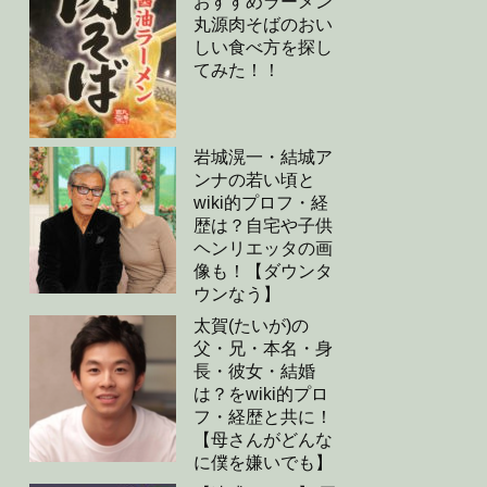
おすすめラーメン
丸源肉そばのおい
しい食べ方を探し
てみた！！
岩城滉一・結城ア
ンナの若い頃と
wiki的プロフ・経
歴は？自宅や子供
ヘンリエッタの画
像も！【ダウンタ
ウンなう】
太賀(たいが)の
父・兄・本名・身
長・彼女・結婚
は？をwiki的プロ
フ・経歴と共に！
【母さんがどんな
に僕を嫌いでも】