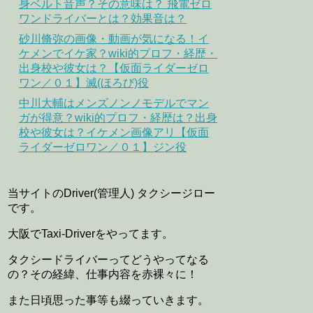
身ベルト音声？その意味は？ 飛電ゼロ
ワンドライバーとは？効果音は？
砂川脩弥の画像・動画が気になる！イ
ケメンでイケ家？wiki的プロフ・経歴・
出身校や彼女は？【仮面ライダーゼロ
ワン／０１】滅(ほろび)役
中川大輔はメンズノンノモデルでマン
ガが得意？wiki的プロフ・経歴は？出身
校や彼女は？イケメン画像アリ【仮面
ライダーゼロワン／０１】ジン役
当サイトのDriver(管理人) タクシージロー
です。
大阪でTaxi-Driverをやってます。
タクシードライバーってどうやってなる
の？その経緯、仕事内容を赤裸々に！
また日頃思った事等も綴っていきます。