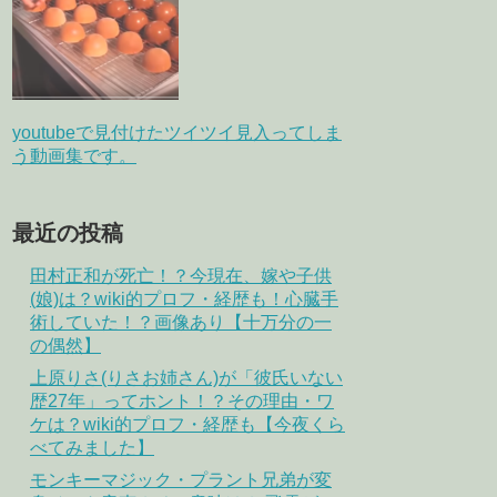
youtubeで見付けたツイツイ見入ってしま
う動画集です。
最近の投稿
田村正和が死亡！？今現在、嫁や子供
(娘)は？wiki的プロフ・経歴も！心臓手
術していた！？画像あり【十万分の一
の偶然】
上原りさ(りさお姉さん)が「彼氏いない
歴27年」ってホント！？その理由・ワ
ケは？wiki的プロフ・経歴も【今夜くら
べてみました】
モンキーマジック・プラント兄弟が変