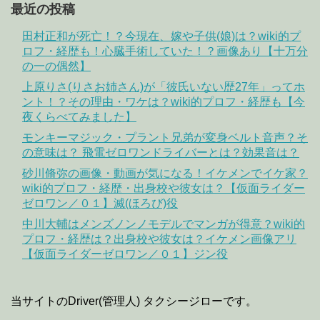
最近の投稿
田村正和が死亡！？今現在、嫁や子供(娘)は？wiki的プ
ロフ・経歴も！心臓手術していた！？画像あり【十万分
の一の偶然】
上原りさ(りさお姉さん)が「彼氏いない歴27年」ってホ
ント！？その理由・ワケは？wiki的プロフ・経歴も【今
夜くらべてみました】
モンキーマジック・プラント兄弟が変身ベルト音声？そ
の意味は？ 飛電ゼロワンドライバーとは？効果音は？
砂川脩弥の画像・動画が気になる！イケメンでイケ家？
wiki的プロフ・経歴・出身校や彼女は？【仮面ライダー
ゼロワン／０１】滅(ほろび)役
中川大輔はメンズノンノモデルでマンガが得意？wiki的
プロフ・経歴は？出身校や彼女は？イケメン画像アリ
【仮面ライダーゼロワン／０１】ジン役
当サイトのDriver(管理人) タクシージローです。