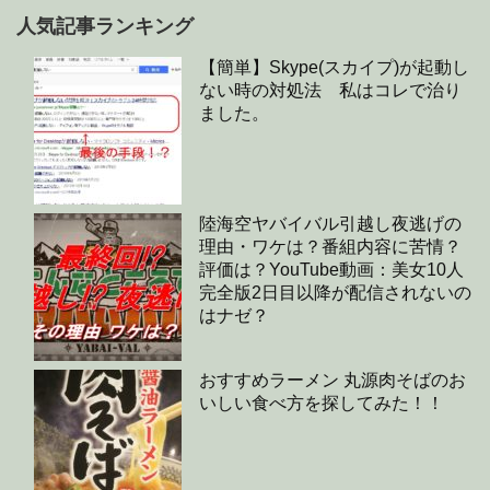
人気記事ランキング
【簡単】Skype(スカイプ)が起動し
ない時の対処法 私はコレで治り
ました。
陸海空ヤバイバル引越し夜逃げの
理由・ワケは？番組内容に苦情？
評価は？YouTube動画：美女10人
完全版2日目以降が配信されないの
はナゼ？
おすすめラーメン 丸源肉そばのお
いしい食べ方を探してみた！！