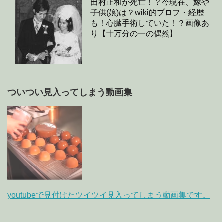
田村正和が死亡！？今現在、嫁や
子供(娘)は？wiki的プロフ・経歴
も！心臓手術していた！？画像あ
り【十万分の一の偶然】
ついつい見入ってしまう動画集
youtubeで見付けたツイツイ見入ってしまう動画集です。