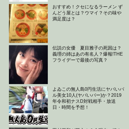
おすすめ！クセになるラーメン ず
んどう屋とは？ウマイ？その味や
満足度は？
伝説の女優 夏目雅子の死因は？
義理の姉はあの有名人？爆報!THE
フライデーで最後の写真？
よゐこの無人島0円生活にヤバいバ
ル美女10人(ヤバいバー)か？2019
年令和初ナスD対戦相手・放送
日・時間を予想！