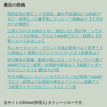
最近の投稿
田村正和が死亡！？今現在、嫁や子供(娘)は？wiki的プ
ロフ・経歴も！心臓手術していた！？画像あり【十万分
の一の偶然】
上原りさ(りさお姉さん)が「彼氏いない歴27年」ってホ
ント！？その理由・ワケは？wiki的プロフ・経歴も【今
夜くらべてみました】
モンキーマジック・プラント兄弟が変身ベルト音声？そ
の意味は？ 飛電ゼロワンドライバーとは？効果音は？
砂川脩弥の画像・動画が気になる！イケメンでイケ家？
wiki的プロフ・経歴・出身校や彼女は？【仮面ライダー
ゼロワン／０１】滅(ほろび)役
中川大輔はメンズノンノモデルでマンガが得意？wiki的
プロフ・経歴は？出身校や彼女は？イケメン画像アリ
【仮面ライダーゼロワン／０１】ジン役
当サイトのDriver(管理人) タクシージローです。