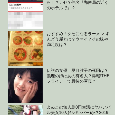
ら！？ナゼ？件名『郵便局の近く
のホテルで』？
おすすめ！クセになるラーメン ず
んどう屋とは？ウマイ？その味や
満足度は？
伝説の女優 夏目雅子の死因は？
義理の姉はあの有名人？爆報!THE
フライデーで最後の写真？
よゐこの無人島0円生活にヤバいバ
ル美女10人(ヤバいバー)か？2019