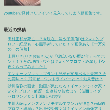
youtubeで見付けたツイツイ見入ってしまう動画集です。
最近の投稿
田村正和が死亡！？今現在、嫁や子供(娘)は？wiki的プ
ロフ・経歴も！心臓手術していた！？画像あり【十万分
の一の偶然】
上原りさ(りさお姉さん)が「彼氏いない歴27年」ってホ
ント！？その理由・ワケは？wiki的プロフ・経歴も【今
夜くらべてみました】
モンキーマジック・プラント兄弟が変身ベルト音声？そ
の意味は？ 飛電ゼロワンドライバーとは？効果音は？
砂川脩弥の画像・動画が気になる！イケメンでイケ家？
wiki的プロフ・経歴・出身校や彼女は？【仮面ライダー
ゼロワン／０１】滅(ほろび)役
中川大輔はメンズノンノモデルでマンガが得意？wiki的
プロフ・経歴は？出身校や彼女は？イケメン画像アリ