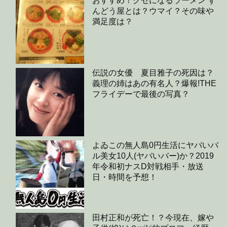
おすすめ！クセになるラーメン ず
んどう屋とは？ウマイ？その味や
満足度は？
伝説の女優 夏目雅子の死因は？
義理の姉はあの有名人？爆報!THE
フライデーで最後の写真？
よゐこの無人島0円生活にヤバいバ
ル美女10人(ヤバいバー)か？2019
年令和初ナスD対戦相手・放送
日・時間を予想！
田村正和が死亡！？今現在、嫁や