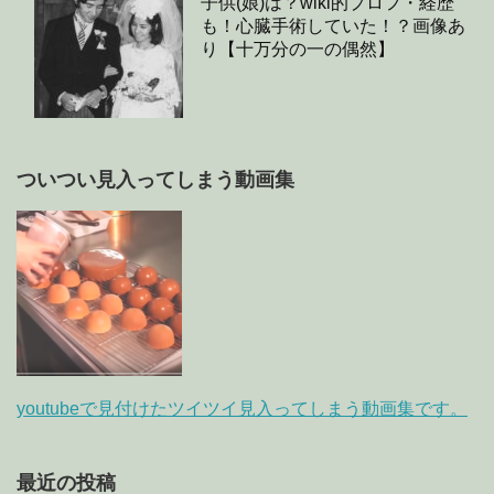
子供(娘)は？wiki的プロフ・経歴
も！心臓手術していた！？画像あ
り【十万分の一の偶然】
ついつい見入ってしまう動画集
youtubeで見付けたツイツイ見入ってしまう動画集です。
最近の投稿