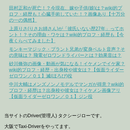
田村正和が死亡！？今現在、嫁や子供(娘)は？wiki的プ
ロフ・経歴も！心臓手術していた！？画像あり【十万分
の一の偶然】
上原りさ(りさお姉さん)が「彼氏いない歴27年」ってホ
ント！？その理由・ワケは？wiki的プロフ・経歴も【今
夜くらべてみました】
モンキーマジック・プラント兄弟が変身ベルト音声？そ
の意味は？ 飛電ゼロワンドライバーとは？効果音は？
砂川脩弥の画像・動画が気になる！イケメンでイケ家？
wiki的プロフ・経歴・出身校や彼女は？【仮面ライダー
ゼロワン／０１】滅(ほろび)役
中川大輔はメンズノンノモデルでマンガが得意？wiki的
プロフ・経歴は？出身校や彼女は？イケメン画像アリ
【仮面ライダーゼロワン／０１】ジン役
当サイトのDriver(管理人) タクシージローです。
大阪でTaxi-Driverをやってます。