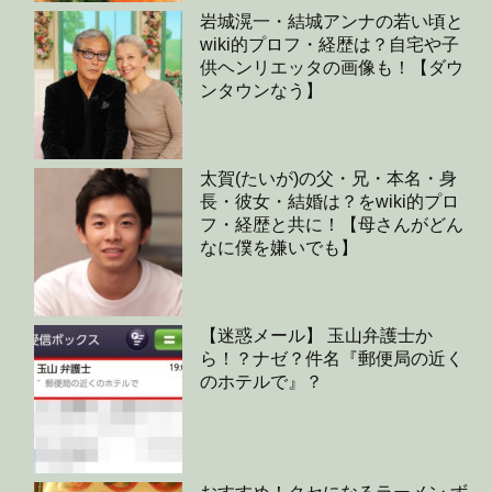
岩城滉一・結城アンナの若い頃と
wiki的プロフ・経歴は？自宅や子
供ヘンリエッタの画像も！【ダウ
ンタウンなう】
太賀(たいが)の父・兄・本名・身
長・彼女・結婚は？をwiki的プロ
フ・経歴と共に！【母さんがどん
なに僕を嫌いでも】
【迷惑メール】 玉山弁護士か
ら！？ナゼ？件名『郵便局の近く
のホテルで』？