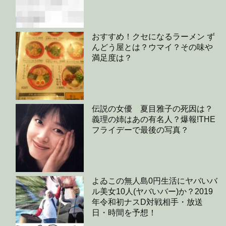
おすすめ！クセになるラーメン ず
んどう屋とは？ウマイ？その味や
満足度は？
伝説の女優 夏目雅子の死因は？
義理の姉はあの有名人？爆報!THE
フライデーで最後の写真？
よゐこの無人島0円生活にヤバいバ
ル美女10人(ヤバいバー)か？2019
年令和初ナスD対戦相手・放送
日・時間を予想！