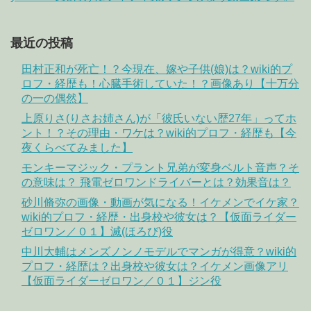
最近の投稿
田村正和が死亡！？今現在、嫁や子供(娘)は？wiki的プ
ロフ・経歴も！心臓手術していた！？画像あり【十万分
の一の偶然】
上原りさ(りさお姉さん)が「彼氏いない歴27年」ってホ
ント！？その理由・ワケは？wiki的プロフ・経歴も【今
夜くらべてみました】
モンキーマジック・プラント兄弟が変身ベルト音声？そ
の意味は？ 飛電ゼロワンドライバーとは？効果音は？
砂川脩弥の画像・動画が気になる！イケメンでイケ家？
wiki的プロフ・経歴・出身校や彼女は？【仮面ライダー
ゼロワン／０１】滅(ほろび)役
中川大輔はメンズノンノモデルでマンガが得意？wiki的
プロフ・経歴は？出身校や彼女は？イケメン画像アリ
【仮面ライダーゼロワン／０１】ジン役