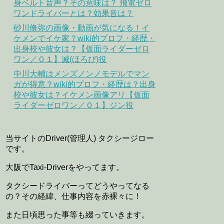
身ベルト音声？その意味は？ 飛電ゼロ
ワンドライバーとは？効果音は？
砂川脩弥の画像・動画が気になる！イ
ケメンでイケ家？wiki的プロフ・経歴・
出身校や彼女は？【仮面ライダーゼロ
ワン／０１】滅(ほろび)役
中川大輔はメンズノンノモデルでマン
ガが得意？wiki的プロフ・経歴は？出身
校や彼女は？イケメン画像アリ【仮面
ライダーゼロワン／０１】ジン役
当サイトのDriver(管理人) タクシージロー
です。
大阪でTaxi-Driverをやってます。
タクシードライバーってどうやってなる
の？その経緯、仕事内容を赤裸々に！
また日頃思った事等も綴っていきます。