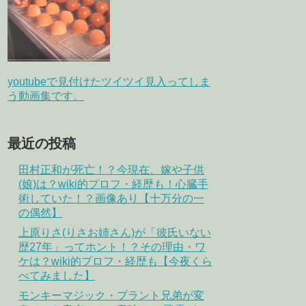
youtubeで見付けたツイツイ見入ってしま
う動画集です。
最近の投稿
田村正和が死亡！？今現在、嫁や子供
(娘)は？wiki的プロフ・経歴も！心臓手
術していた！？画像あり【十万分の一
の偶然】
上原りさ(りさお姉さん)が「彼氏いない
歴27年」ってホント！？その理由・ワ
ケは？wiki的プロフ・経歴も【今夜くら
べてみました】
モンキーマジック・プラント兄弟が変