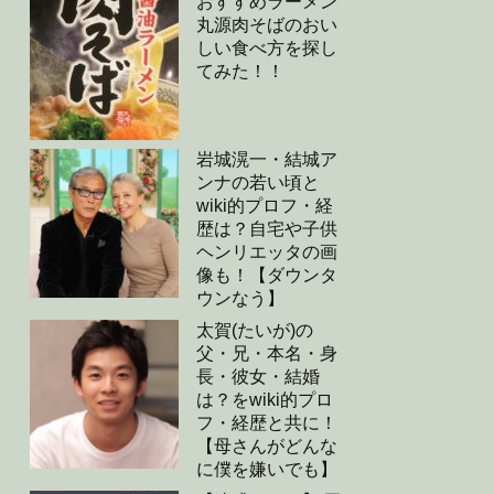
おすすめラーメン
丸源肉そばのおい
しい食べ方を探し
てみた！！
岩城滉一・結城ア
ンナの若い頃と
wiki的プロフ・経
歴は？自宅や子供
ヘンリエッタの画
像も！【ダウンタ
ウンなう】
太賀(たいが)の
父・兄・本名・身
長・彼女・結婚
は？をwiki的プロ
フ・経歴と共に！
【母さんがどんな
に僕を嫌いでも】