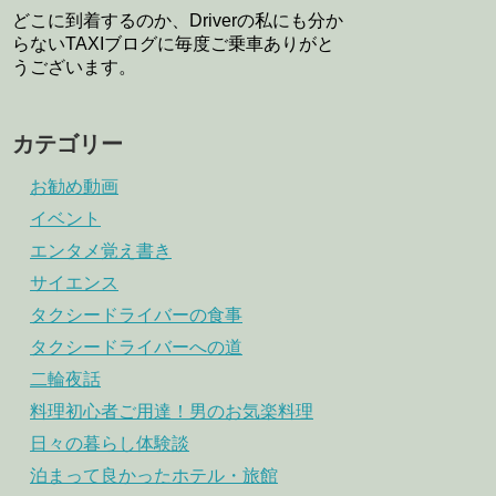
どこに到着するのか、Driverの私にも分か
らないTAXIブログに毎度ご乗車ありがと
うございます。
カテゴリー
お勧め動画
イベント
エンタメ覚え書き
サイエンス
タクシードライバーの食事
タクシードライバーへの道
二輪夜話
料理初心者ご用達！男のお気楽料理
日々の暮らし体験談
泊まって良かったホテル・旅館