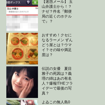
【迷惑メール】 玉
山弁護士から！？
ナゼ？件名『郵便
局の近くのホテル
で』？
おすすめ！クセに
なるラーメン ずん
どう屋とは？ウマ
イ？その味や満足
度は？
伝説の女優 夏目
雅子の死因は？義
理の姉はあの有名
人？爆報!THEフラ
イデーで最後の写
真？
よゐこの無人島0