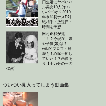
円生活にヤバいバ
ル美女10人(ヤバ
いバー)か？2019
年令和初ナスD対
戦相手・放送日・
時間を予想！
田村正和が死
亡！？今現在、嫁
や子供(娘)は？
wiki的プロフ・経
歴も！心臓手術し
ていた！？画像あ
り【十万分の一の
偶然】
ついつい見入ってしまう動画集