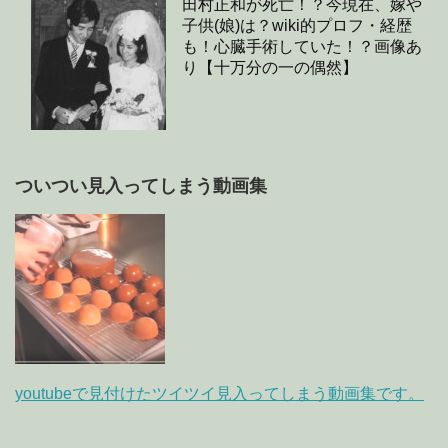
田村正和が死亡！？今現在、嫁や
子供(娘)は？wiki的プロフ・経歴
も！心臓手術していた！？画像あ
り【十万分の一の偶然】
ついつい見入ってしまう動画集
youtubeで見付けたツイツイ見入ってしまう動画集です。