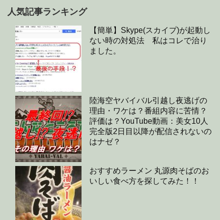
人気記事ランキング
【簡単】Skype(スカイプ)が起動し
ない時の対処法 私はコレで治り
ました。
陸海空ヤバイバル引越し夜逃げの
理由・ワケは？番組内容に苦情？
評価は？YouTube動画：美女10人
完全版2日目以降が配信されないの
はナゼ？
おすすめラーメン 丸源肉そばのお
いしい食べ方を探してみた！！