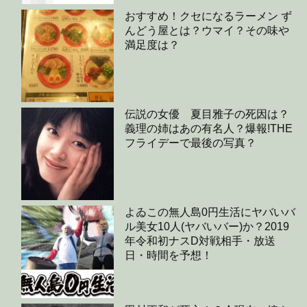
おすすめ！クセになるラーメン ず
んどう屋とは？ウマイ？その味や
満足度は？
伝説の女優 夏目雅子の死因は？
義理の姉はあの有名人？爆報!THE
フライデーで最後の写真？
よゐこの無人島0円生活にヤバいバ
ル美女10人(ヤバいバー)か？2019
年令和初ナスD対戦相手・放送
日・時間を予想！