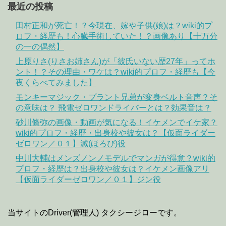
最近の投稿
田村正和が死亡！？今現在、嫁や子供(娘)は？wiki的プ
ロフ・経歴も！心臓手術していた！？画像あり【十万分
の一の偶然】
上原りさ(りさお姉さん)が「彼氏いない歴27年」ってホ
ント！？その理由・ワケは？wiki的プロフ・経歴も【今
夜くらべてみました】
モンキーマジック・プラント兄弟が変身ベルト音声？そ
の意味は？ 飛電ゼロワンドライバーとは？効果音は？
砂川脩弥の画像・動画が気になる！イケメンでイケ家？
wiki的プロフ・経歴・出身校や彼女は？【仮面ライダー
ゼロワン／０１】滅(ほろび)役
中川大輔はメンズノンノモデルでマンガが得意？wiki的
プロフ・経歴は？出身校や彼女は？イケメン画像アリ
【仮面ライダーゼロワン／０１】ジン役
当サイトのDriver(管理人) タクシージローです。