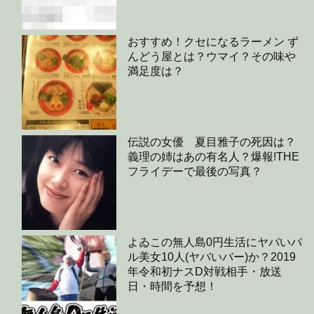
おすすめ！クセになるラーメン ず
んどう屋とは？ウマイ？その味や
満足度は？
伝説の女優 夏目雅子の死因は？
義理の姉はあの有名人？爆報!THE
フライデーで最後の写真？
よゐこの無人島0円生活にヤバいバ
ル美女10人(ヤバいバー)か？2019
年令和初ナスD対戦相手・放送
日・時間を予想！