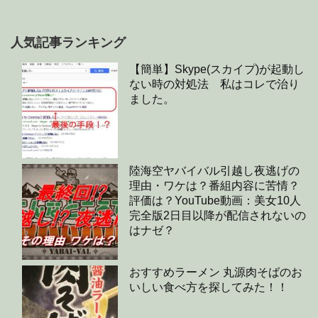
人気記事ランキング
【簡単】Skype(スカイプ)が起動し
ない時の対処法 私はコレで治り
ました。
陸海空ヤバイバル引越し夜逃げの
理由・ワケは？番組内容に苦情？
評価は？YouTube動画：美女10人
完全版2日目以降が配信されないの
はナゼ？
おすすめラーメン 丸源肉そばのお
いしい食べ方を探してみた！！