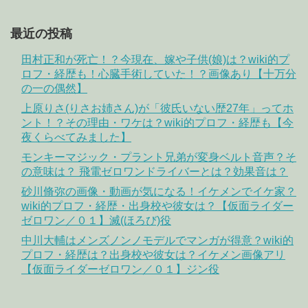
最近の投稿
田村正和が死亡！？今現在、嫁や子供(娘)は？wiki的プ
ロフ・経歴も！心臓手術していた！？画像あり【十万分
の一の偶然】
上原りさ(りさお姉さん)が「彼氏いない歴27年」ってホ
ント！？その理由・ワケは？wiki的プロフ・経歴も【今
夜くらべてみました】
モンキーマジック・プラント兄弟が変身ベルト音声？そ
の意味は？ 飛電ゼロワンドライバーとは？効果音は？
砂川脩弥の画像・動画が気になる！イケメンでイケ家？
wiki的プロフ・経歴・出身校や彼女は？【仮面ライダー
ゼロワン／０１】滅(ほろび)役
中川大輔はメンズノンノモデルでマンガが得意？wiki的
プロフ・経歴は？出身校や彼女は？イケメン画像アリ
【仮面ライダーゼロワン／０１】ジン役