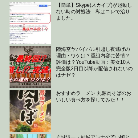
【簡単】Skype(スカイプ)が起動し
ない時の対処法 私はコレで治り
ました。
陸海空ヤバイバル引越し夜逃げの
理由・ワケは？番組内容に苦情？
評価は？YouTube動画：美女10人
完全版2日目以降が配信されないの
はナゼ？
おすすめラーメン 丸源肉そばのお
いしい食べ方を探してみた！！
岩城滉一・結城アンナの若い頃と