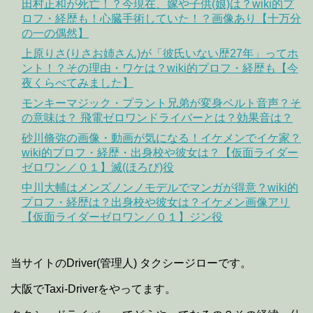
田村正和が死亡！？今現在、嫁や子供(娘)は？wiki的プ
ロフ・経歴も！心臓手術していた！？画像あり【十万分
の一の偶然】
上原りさ(りさお姉さん)が「彼氏いない歴27年」ってホ
ント！？その理由・ワケは？wiki的プロフ・経歴も【今
夜くらべてみました】
モンキーマジック・プラント兄弟が変身ベルト音声？そ
の意味は？ 飛電ゼロワンドライバーとは？効果音は？
砂川脩弥の画像・動画が気になる！イケメンでイケ家？
wiki的プロフ・経歴・出身校や彼女は？【仮面ライダー
ゼロワン／０１】滅(ほろび)役
中川大輔はメンズノンノモデルでマンガが得意？wiki的
プロフ・経歴は？出身校や彼女は？イケメン画像アリ
【仮面ライダーゼロワン／０１】ジン役
当サイトのDriver(管理人) タクシージローです。
大阪でTaxi-Driverをやってます。