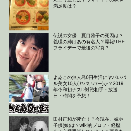
満足度は？
伝説の女優 夏目雅子の死因は？
義理の姉はあの有名人？爆報!THE
フライデーで最後の写真？
よゐこの無人島0円生活にヤバいバ
ル美女10人(ヤバいバー)か？2019
年令和初ナスD対戦相手・放送
日・時間を予想！
田村正和が死亡！？今現在、嫁や
子供(娘)は？wiki的プロフ・経歴