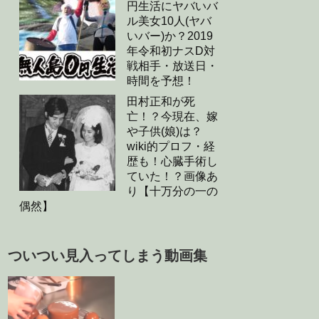
円生活にヤバいバ
ル美女10人(ヤバ
いバー)か？2019
年令和初ナスD対
戦相手・放送日・
時間を予想！
田村正和が死
亡！？今現在、嫁
や子供(娘)は？
wiki的プロフ・経
歴も！心臓手術し
ていた！？画像あ
り【十万分の一の
偶然】
ついつい見入ってしまう動画集