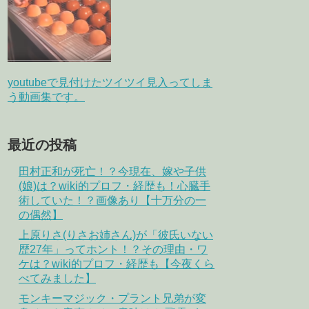
youtubeで見付けたツイツイ見入ってしま
う動画集です。
最近の投稿
田村正和が死亡！？今現在、嫁や子供
(娘)は？wiki的プロフ・経歴も！心臓手
術していた！？画像あり【十万分の一
の偶然】
上原りさ(りさお姉さん)が「彼氏いない
歴27年」ってホント！？その理由・ワ
ケは？wiki的プロフ・経歴も【今夜くら
べてみました】
モンキーマジック・プラント兄弟が変