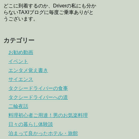
どこに到着するのか、Driverの私にも分か
らないTAXIブログに毎度ご乗車ありがと
うございます。
カテゴリー
お勧め動画
イベント
エンタメ覚え書き
サイエンス
タクシードライバーの食事
タクシードライバーへの道
二輪夜話
料理初心者ご用達！男のお気楽料理
日々の暮らし体験談
泊まって良かったホテル・旅館