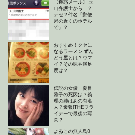
【迷惑メール】 玉
山弁護士から！？
ナゼ？件名『郵便
局の近くのホテル
で』？
おすすめ！クセに
なるラーメン ずん
どう屋とは？ウマ
イ？その味や満足
度は？
伝説の女優 夏目
雅子の死因は？義
理の姉はあの有名
人？爆報!THEフラ
イデーで最後の写
真？
よゐこの無人島0