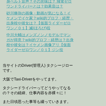
身ベルト音声？その意味は？ 飛電ゼロ
ワンドライバーとは？効果音は？
砂川脩弥の画像・動画が気になる！イ
ケメンでイケ家？wiki的プロフ・経歴・
出身校や彼女は？【仮面ライダーゼロ
ワン／０１】滅(ほろび)役
中川大輔はメンズノンノモデルでマン
ガが得意？wiki的プロフ・経歴は？出身
校や彼女は？イケメン画像アリ【仮面
ライダーゼロワン／０１】ジン役
当サイトのDriver(管理人) タクシージロー
です。
大阪でTaxi-Driverをやってます。
タクシードライバーってどうやってなる
の？その経緯、仕事内容を赤裸々に！
また日頃思った事等も綴っていきます。