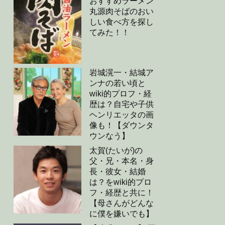
おすすめラーメン
丸源肉そばのおい
しい食べ方を探し
てみた！！
岩城滉一・結城ア
ンナの若い頃と
wiki的プロフ・経
歴は？自宅や子供
ヘンリエッタの画
像も！【ダウンタ
ウンなう】
太賀(たいが)の
父・兄・本名・身
長・彼女・結婚
は？をwiki的プロ
フ・経歴と共に！
【母さんがどんな
に僕を嫌いでも】