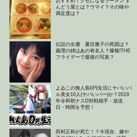
おすすめ！クセになるラーメン ず
んどう屋とは？ウマイ？その味や
満足度は？
伝説の女優 夏目雅子の死因は？
義理の姉はあの有名人？爆報!THE
フライデーで最後の写真？
よゐこの無人島0円生活にヤバいバ
ル美女10人(ヤバいバー)か？2019
年令和初ナスD対戦相手・放送
日・時間を予想！
田村正和が死亡！？今現在、嫁や