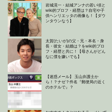
岩城滉一・結城アンナの若い頃と
wiki的プロフ・経歴は？自宅や子
供ヘンリエッタの画像も！【ダウ
ンタウンなう】
太賀(たいが)の父・兄・本名・身
長・彼女・結婚は？をwiki的プロ
フ・経歴と共に！【母さんがどん
なに僕を嫌いでも】
【迷惑メール】 玉山弁護士か
ら！？ナゼ？件名『郵便局の近く
のホテルで』？