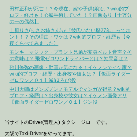
田村正和が死亡！？今現在、嫁や子供(娘)は？wiki的プ
ロフ・経歴も！心臓手術していた！？画像あり【十万分
の一の偶然】
上原りさ(りさお姉さん)が「彼氏いない歴27年」ってホ
ント！？その理由・ワケは？wiki的プロフ・経歴も【今
夜くらべてみました】
モンキーマジック・プラント兄弟が変身ベルト音声？そ
の意味は？ 飛電ゼロワンドライバーとは？効果音は？
砂川脩弥の画像・動画が気になる！イケメンでイケ家？
wiki的プロフ・経歴・出身校や彼女は？【仮面ライダー
ゼロワン／０１】滅(ほろび)役
中川大輔はメンズノンノモデルでマンガが得意？wiki的
プロフ・経歴は？出身校や彼女は？イケメン画像アリ
【仮面ライダーゼロワン／０１】ジン役
当サイトのDriver(管理人) タクシージローです。
大阪でTaxi-Driverをやってます。