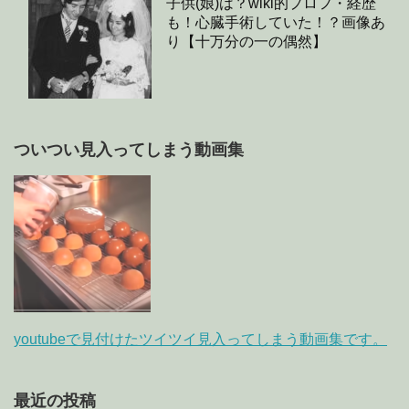
子供(娘)は？wiki的プロフ・経歴
も！心臓手術していた！？画像あ
り【十万分の一の偶然】
ついつい見入ってしまう動画集
youtubeで見付けたツイツイ見入ってしまう動画集です。
最近の投稿