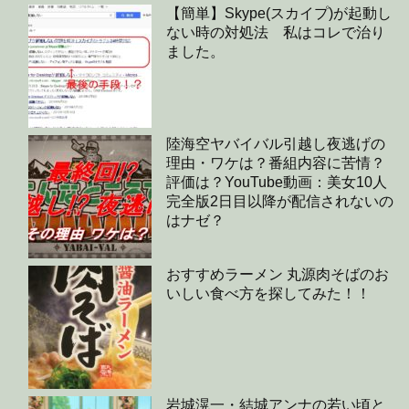
【簡単】Skype(スカイプ)が起動し
ない時の対処法 私はコレで治り
ました。
陸海空ヤバイバル引越し夜逃げの
理由・ワケは？番組内容に苦情？
評価は？YouTube動画：美女10人
完全版2日目以降が配信されないの
はナゼ？
おすすめラーメン 丸源肉そばのお
いしい食べ方を探してみた！！
岩城滉一・結城アンナの若い頃と