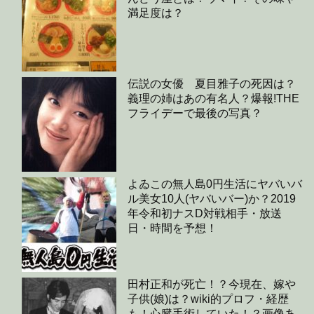
満足度は？
伝説の女優 夏目雅子の死因は？
義理の姉はあの有名人？爆報!THE
フライデーで最後の写真？
よゐこの無人島0円生活にヤバいバ
ル美女10人(ヤバいバー)か？2019
年令和初ナスD対戦相手・放送
日・時間を予想！
田村正和が死亡！？今現在、嫁や
子供(娘)は？wiki的プロフ・経歴
も！心臓手術していた！？画像あ