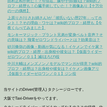
田村正和が死亡！？今現在、嫁や子供(娘)は？wiki的プ
ロフ・経歴も！心臓手術していた！？画像あり【十万分
の一の偶然】
上原りさ(りさお姉さん)が「彼氏いない歴27年」ってホ
ント！？その理由・ワケは？wiki的プロフ・経歴も【今
夜くらべてみました】
モンキーマジック・プラント兄弟が変身ベルト音声？そ
の意味は？ 飛電ゼロワンドライバーとは？効果音は？
砂川脩弥の画像・動画が気になる！イケメンでイケ家？
wiki的プロフ・経歴・出身校や彼女は？【仮面ライダー
ゼロワン／０１】滅(ほろび)役
中川大輔はメンズノンノモデルでマンガが得意？wiki的
プロフ・経歴は？出身校や彼女は？イケメン画像アリ
【仮面ライダーゼロワン／０１】ジン役
当サイトのDriver(管理人) タクシージローです。
大阪でTaxi-Driverをやってます。