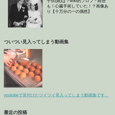
子供(娘)は？wiki的プロフ・経歴
も！心臓手術していた！？画像あ
り【十万分の一の偶然】
ついつい見入ってしまう動画集
youtubeで見付けたツイツイ見入ってしまう動画集です。
最近の投稿