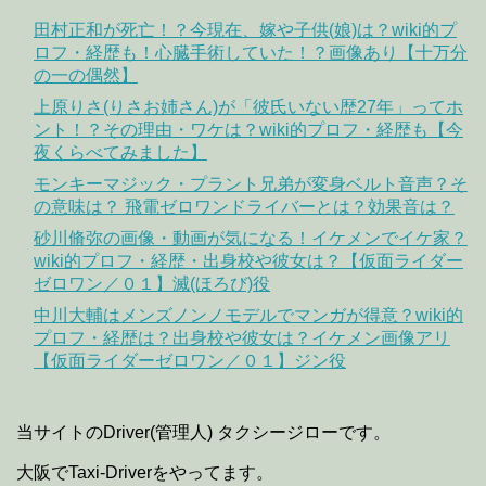
田村正和が死亡！？今現在、嫁や子供(娘)は？wiki的プ
ロフ・経歴も！心臓手術していた！？画像あり【十万分
の一の偶然】
上原りさ(りさお姉さん)が「彼氏いない歴27年」ってホ
ント！？その理由・ワケは？wiki的プロフ・経歴も【今
夜くらべてみました】
モンキーマジック・プラント兄弟が変身ベルト音声？そ
の意味は？ 飛電ゼロワンドライバーとは？効果音は？
砂川脩弥の画像・動画が気になる！イケメンでイケ家？
wiki的プロフ・経歴・出身校や彼女は？【仮面ライダー
ゼロワン／０１】滅(ほろび)役
中川大輔はメンズノンノモデルでマンガが得意？wiki的
プロフ・経歴は？出身校や彼女は？イケメン画像アリ
【仮面ライダーゼロワン／０１】ジン役
当サイトのDriver(管理人) タクシージローです。
大阪でTaxi-Driverをやってます。