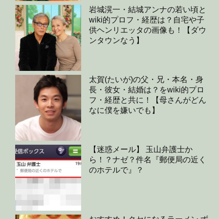
岩城滉一・結城アンナの若い頃と
wiki的プロフ・経歴は？自宅や子
供ヘンリエッタの画像も！【ダウ
ンタウンなう】
太賀(たいが)の父・兄・本名・身
長・彼女・結婚は？をwiki的プロ
フ・経歴と共に！【母さんがどん
なに僕を嫌いでも】
【迷惑メール】 玉山弁護士か
ら！？ナゼ？件名『郵便局の近く
のホテルで』？