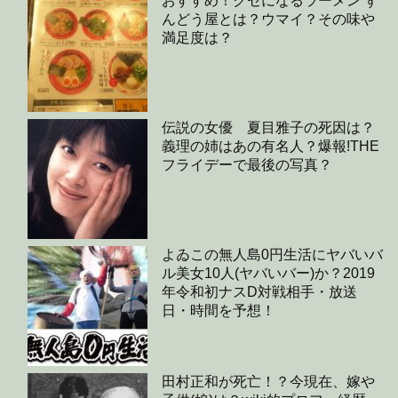
おすすめ！クセになるラーメン ず
んどう屋とは？ウマイ？その味や
満足度は？
伝説の女優 夏目雅子の死因は？
義理の姉はあの有名人？爆報!THE
フライデーで最後の写真？
よゐこの無人島0円生活にヤバいバ
ル美女10人(ヤバいバー)か？2019
年令和初ナスD対戦相手・放送
日・時間を予想！
田村正和が死亡！？今現在、嫁や