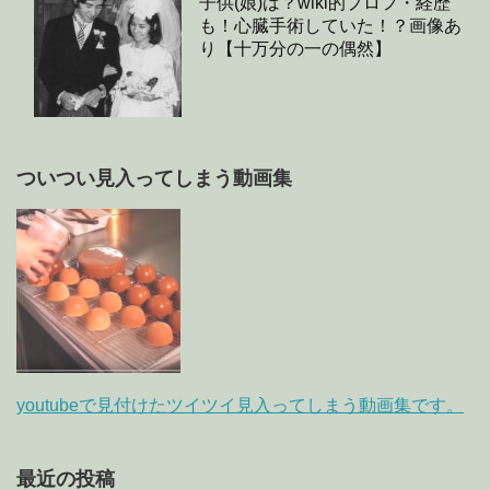
子供(娘)は？wiki的プロフ・経歴
も！心臓手術していた！？画像あ
り【十万分の一の偶然】
ついつい見入ってしまう動画集
youtubeで見付けたツイツイ見入ってしまう動画集です。
最近の投稿