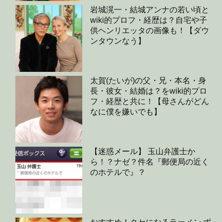
岩城滉一・結城アンナの若い頃と
wiki的プロフ・経歴は？自宅や子
供ヘンリエッタの画像も！【ダウ
ンタウンなう】
太賀(たいが)の父・兄・本名・身
長・彼女・結婚は？をwiki的プロ
フ・経歴と共に！【母さんがどん
なに僕を嫌いでも】
【迷惑メール】 玉山弁護士か
ら！？ナゼ？件名『郵便局の近く
のホテルで』？