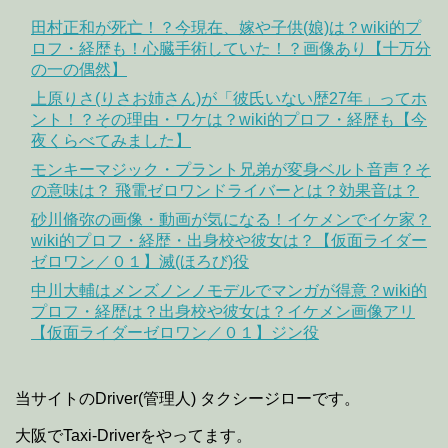
田村正和が死亡！？今現在、嫁や子供(娘)は？wiki的プ
ロフ・経歴も！心臓手術していた！？画像あり【十万分
の一の偶然】
上原りさ(りさお姉さん)が「彼氏いない歴27年」ってホ
ント！？その理由・ワケは？wiki的プロフ・経歴も【今
夜くらべてみました】
モンキーマジック・プラント兄弟が変身ベルト音声？そ
の意味は？ 飛電ゼロワンドライバーとは？効果音は？
砂川脩弥の画像・動画が気になる！イケメンでイケ家？
wiki的プロフ・経歴・出身校や彼女は？【仮面ライダー
ゼロワン／０１】滅(ほろび)役
中川大輔はメンズノンノモデルでマンガが得意？wiki的
プロフ・経歴は？出身校や彼女は？イケメン画像アリ
【仮面ライダーゼロワン／０１】ジン役
当サイトのDriver(管理人) タクシージローです。
大阪でTaxi-Driverをやってます。