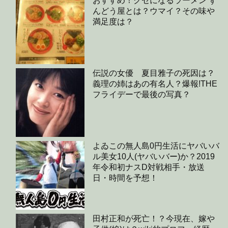
おすすめ！クセになるラーメン ず
んどう屋とは？ウマイ？その味や
満足度は？
伝説の女優 夏目雅子の死因は？
義理の姉はあの有名人？爆報!THE
フライデーで最後の写真？
よゐこの無人島0円生活にヤバいバ
ル美女10人(ヤバいバー)か？2019
年令和初ナスD対戦相手・放送
日・時間を予想！
田村正和が死亡！？今現在、嫁や