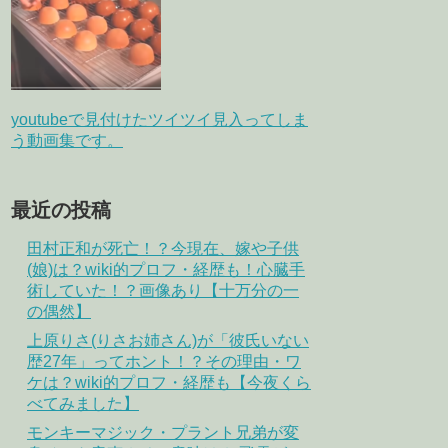
youtubeで見付けたツイツイ見入ってしま
う動画集です。
最近の投稿
田村正和が死亡！？今現在、嫁や子供
(娘)は？wiki的プロフ・経歴も！心臓手
術していた！？画像あり【十万分の一
の偶然】
上原りさ(りさお姉さん)が「彼氏いない
歴27年」ってホント！？その理由・ワ
ケは？wiki的プロフ・経歴も【今夜くら
べてみました】
モンキーマジック・プラント兄弟が変