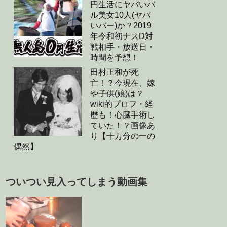
円生活にヤバいバ
ル美女10人(ヤバ
いバー)か？2019
年令和初ナスD対
戦相手・放送日・
時間を予想！
田村正和が死
亡！？今現在、嫁
や子供(娘)は？
wiki的プロフ・経
歴も！心臓手術し
ていた！？画像あ
り【十万分の一の
偶然】
ついつい見入ってしまう動画集