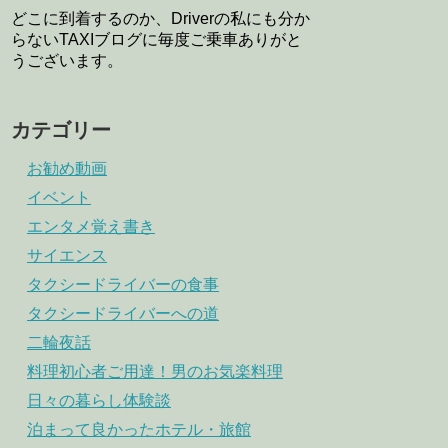
どこに到着するのか、Driverの私にも分か
らないTAXIブログに毎度ご乗車ありがと
うございます。
カテゴリー
お勧め動画
イベント
エンタメ覚え書き
サイエンス
タクシードライバーの食事
タクシードライバーへの道
二輪夜話
料理初心者ご用達！男のお気楽料理
日々の暮らし体験談
泊まって良かったホテル・旅館