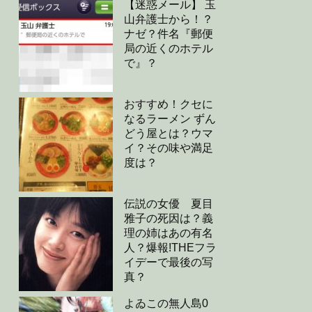
【迷惑メール】 玉
山弁護士から！？
ナゼ？件名『郵便
局の近くのホテル
で』？
おすすめ！クセに
なるラーメン ずん
どう屋とは？ウマ
イ？その味や満足
度は？
伝説の女優 夏目
雅子の死因は？義
理の姉はあの有名
人？爆報!THEフラ
イデーで最後の写
真？
よゐこの無人島0