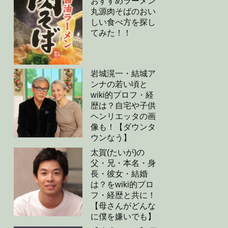
おすすめラーメン
丸源肉そばのおい
しい食べ方を探し
てみた！！
岩城滉一・結城ア
ンナの若い頃と
wiki的プロフ・経
歴は？自宅や子供
ヘンリエッタの画
像も！【ダウンタ
ウンなう】
太賀(たいが)の
父・兄・本名・身
長・彼女・結婚
は？をwiki的プロ
フ・経歴と共に！
【母さんがどんな
に僕を嫌いでも】