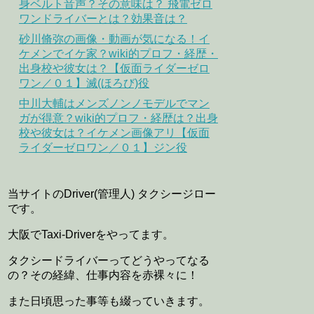
身ベルト音声？その意味は？ 飛電ゼロ
ワンドライバーとは？効果音は？
砂川脩弥の画像・動画が気になる！イ
ケメンでイケ家？wiki的プロフ・経歴・
出身校や彼女は？【仮面ライダーゼロ
ワン／０１】滅(ほろび)役
中川大輔はメンズノンノモデルでマン
ガが得意？wiki的プロフ・経歴は？出身
校や彼女は？イケメン画像アリ【仮面
ライダーゼロワン／０１】ジン役
当サイトのDriver(管理人) タクシージロー
です。
大阪でTaxi-Driverをやってます。
タクシードライバーってどうやってなる
の？その経緯、仕事内容を赤裸々に！
また日頃思った事等も綴っていきます。