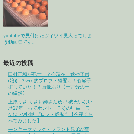
youtubeで見付けたツイツイ見入ってしま
う動画集です。
最近の投稿
田村正和が死亡！？今現在、嫁や子供
(娘)は？wiki的プロフ・経歴も！心臓手
術していた！？画像あり【十万分の一
の偶然】
上原りさ(りさお姉さん)が「彼氏いない
歴27年」ってホント！？その理由・ワ
ケは？wiki的プロフ・経歴も【今夜くら
べてみました】
モンキーマジック・プラント兄弟が変