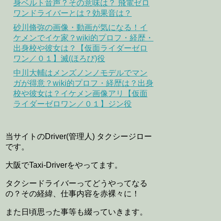
身ベルト音声？その意味は？ 飛電ゼロ
ワンドライバーとは？効果音は？
砂川脩弥の画像・動画が気になる！イ
ケメンでイケ家？wiki的プロフ・経歴・
出身校や彼女は？【仮面ライダーゼロ
ワン／０１】滅(ほろび)役
中川大輔はメンズノンノモデルでマン
ガが得意？wiki的プロフ・経歴は？出身
校や彼女は？イケメン画像アリ【仮面
ライダーゼロワン／０１】ジン役
当サイトのDriver(管理人) タクシージロー
です。
大阪でTaxi-Driverをやってます。
タクシードライバーってどうやってなる
の？その経緯、仕事内容を赤裸々に！
また日頃思った事等も綴っていきます。