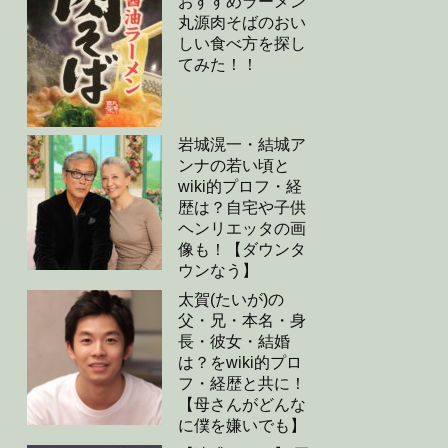
おすすめラーメン
丸源肉そばのおい
しい食べ方を探し
てみた！！
岩城滉一・結城ア
ンナの若い頃と
wiki的プロフ・経
歴は？自宅や子供
ヘンリエッタの画
像も！【ダウンタ
ウンなう】
太賀(たいが)の
父・兄・本名・身
長・彼女・結婚
は？をwiki的プロ
フ・経歴と共に！
【母さんがどんな
に僕を嫌いでも】