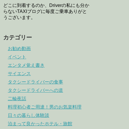
どこに到着するのか、Driverの私にも分か
らないTAXIブログに毎度ご乗車ありがと
うございます。
カテゴリー
お勧め動画
イベント
エンタメ覚え書き
サイエンス
タクシードライバーの食事
タクシードライバーへの道
二輪夜話
料理初心者ご用達！男のお気楽料理
日々の暮らし体験談
泊まって良かったホテル・旅館