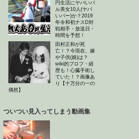
円生活にヤバいバ
ル美女10人(ヤバ
いバー)か？2019
年令和初ナスD対
戦相手・放送日・
時間を予想！
田村正和が死
亡！？今現在、嫁
や子供(娘)は？
wiki的プロフ・経
歴も！心臓手術し
ていた！？画像あ
り【十万分の一の
偶然】
ついつい見入ってしまう動画集