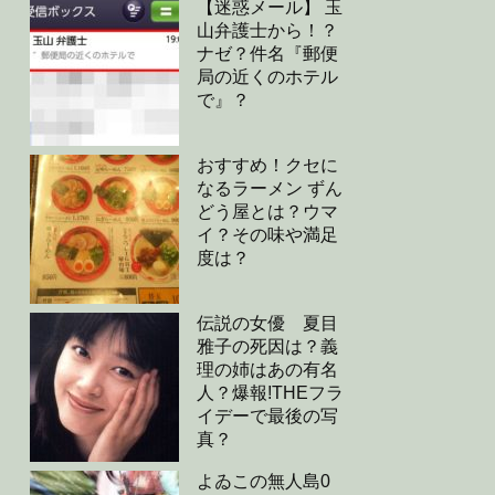
【迷惑メール】 玉
山弁護士から！？
ナゼ？件名『郵便
局の近くのホテル
で』？
おすすめ！クセに
なるラーメン ずん
どう屋とは？ウマ
イ？その味や満足
度は？
伝説の女優 夏目
雅子の死因は？義
理の姉はあの有名
人？爆報!THEフラ
イデーで最後の写
真？
よゐこの無人島0