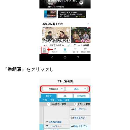
『
番組表
』をクリックし