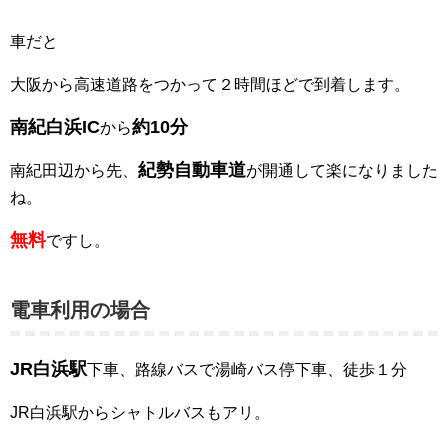
車だと
大阪から高速道路をつかって２時間ほどで到着します。
南紀白浜IC
約10分
から
紀勢自動車道
南紀田辺から先、
が開通して楽になりました
ね。
無料
ですし。
電車利用の場合
JR白浜駅
下車、路線バスで湯崎バス停下車、徒歩１分
JR白浜駅からシャトルバスもアリ。