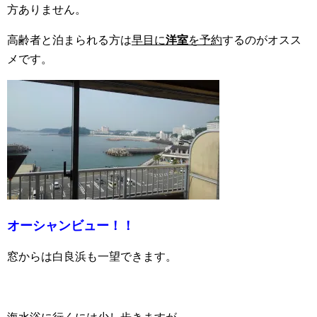
方ありません。
高齢者と泊まられる方は
早目に
洋室
を予約
するのがオスス
メです。
オーシャンビュー！！
窓からは白良浜も一望できます。