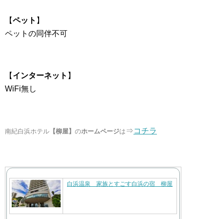
【
ペット
】
ペットの同伴不可
【
インターネット
】
WiFi無し
⇒
コチラ
南紀白浜ホテル
【柳屋】
の
ホームページ
は
白浜温泉 家族とすごす白浜の宿 柳屋